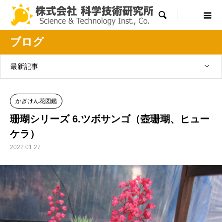

ブログ
最新記事
かぎけん花図鑑
珊瑚シリーズ 6.ツボサンゴ（壺珊瑚、ヒュー
ケラ）
2022.01.27