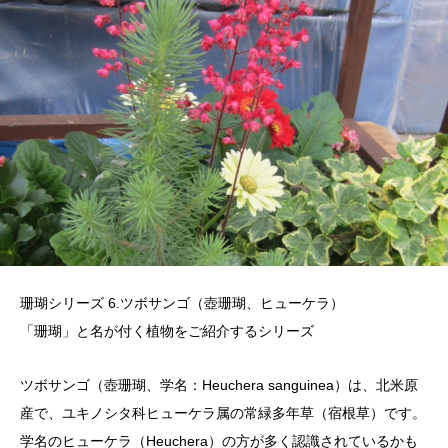
珊瑚シリーズ 6.ツボサンゴ（壺珊瑚、ヒューケラ）
「珊瑚」と名が付く植物をご紹介するシリーズ
ツボサンゴ（壺珊瑚、学名：Heuchera sanguinea）は、北米原
産で、ユキノシタ科ヒューケラ属の常緑多年草（宿根草）です。
学名のヒューケラ（Heuchera）の方が多く認識されているかも