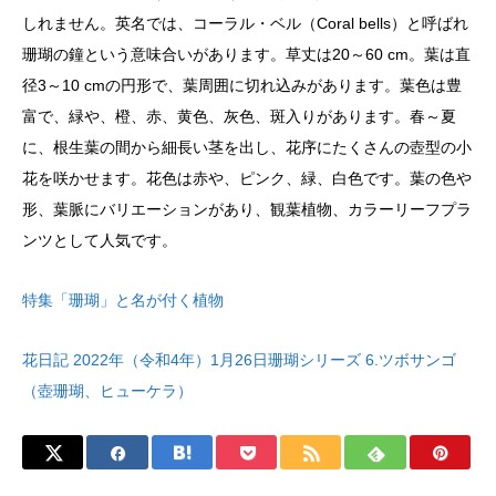
しれません。英名では、コーラル・ベル（Coral bells）と呼ばれ
珊瑚の鐘という意味合いがあります。草丈は20～60 cm。葉は直
径3～10 cmの円形で、葉周囲に切れ込みがあります。葉色は豊
富で、緑や、橙、赤、黄色、灰色、斑入りがあります。春～夏
に、根生葉の間から細長い茎を出し、花序にたくさんの壺型の小
花を咲かせます。花色は赤や、ピンク、緑、白色です。葉の色や
形、葉脈にバリエーションがあり、観葉植物、カラーリーフプラ
ンツとして人気です。
特集「珊瑚」と名が付く植物
花日記 2022年（令和4年）1月26日珊瑚シリーズ 6.ツボサンゴ
（壺珊瑚、ヒューケラ）