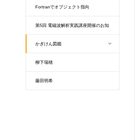
Fortranでオブジェクト指向
第5回 電磁波解析実践講座開催のお知
らせ（開催日：9月30日)
かぎけん図鑑
柳下瑞穂
藤田明希