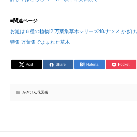
■関連ページ
お題は６種の植物!? 万葉集草木シリーズ48.ナツメ かぎけん
特集 万葉集でよまれた草木
Post
Share
Hatena
Pocket
かぎけん花図鑑