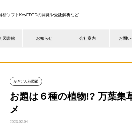
解析ソフトKeyFDTDの開発や受託解析など
ん図書館
お知らせ
会社案内
お問い
かぎけん花図鑑
お題は６種の植物!? 万葉集
メ
2023.02.04