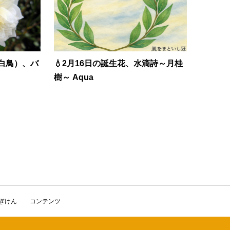
白鳥）、バ
💧2月16日の誕生花、水滴詩～月桂
樹～ Aqua
かぎけん
コンテンツ