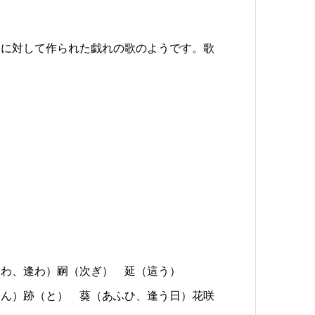
題に対して作られた戯れの歌のようです。歌
あわ、逢わ）嗣（次ぎ） 延（這う）
わん）跡（と） 葵（あふひ、逢う日）花咲