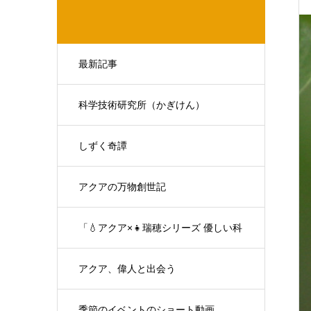
最新記事
科学技術研究所（かぎけん）
しずく奇譚
アクアの万物創世記
「💧アクア×👧瑞穂シリーズ 優しい科
学の対話」
アクア、偉人と出会う
季節のイベントのショート動画