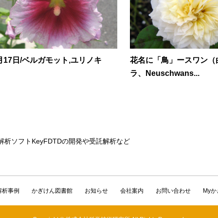
月17日/ベルガモット,ユリノキ
花名に「鳥」ースワン（
ラ、Neuschwans...
解析ソフトKeyFDTDの開発や受託解析など
解析事例
かぎけん図書館
お知らせ
会社案内
お問い合わせ
My