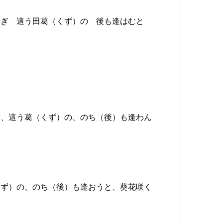
次ぎ 這う田葛（くず）の 後も逢はむと
ぎ、這う葛（くず）の、のち（後）も逢わん
くず）の、のち（後）も逢おうと、葵花咲く