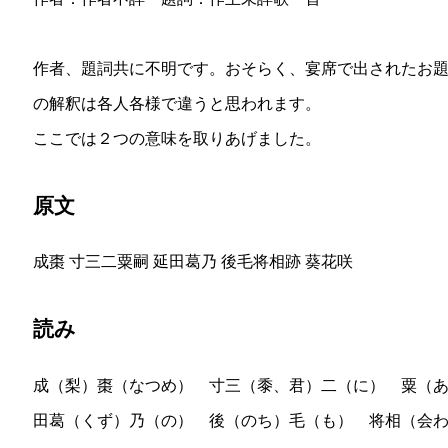
作者、題詞共に不明です。おそらく、宴席で出されたお
の解釈は各人各様で違うと思われます。
ここでは２つの意味を取りあげました。
原文
成棗 寸三二粟嗣 延田葛乃 後毛将相跡 葵花咲
読み
成（梨）棗（なつめ） 寸三（黍、君）二（に） 粟（
田葛（くず）乃（の） 後（のち）毛（も） 将相（会