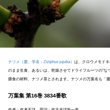
ナツメ（棗、学名：Ziziphus jujuba）
は、クロウメモドキ
のまま生食、あるいは、乾燥させてドライフルーツの”な
膳食の材料、ナツメ茶とされます。ナツメの万葉名も「
万葉集 第16巻 3834番歌
作者：作者不詳 題詞：作主未詳歌一首