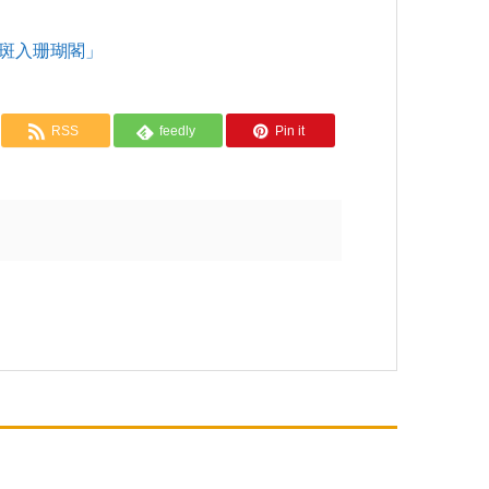
椿 斑入珊瑚閣」
RSS
feedly
Pin it