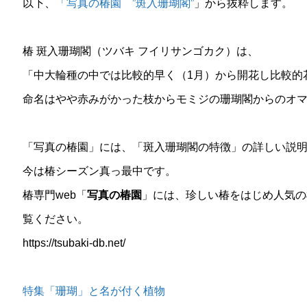
以下、
「写真の椿園 ”斑入珊瑚閣”
」から抜粋します。
椿 斑入珊瑚閣（ツバキ フイリサンゴカク）は、
「中大輪種の中では比較的早く（1月）から開花し比較的
命名はやや赤みがかった枝からモミジの珊瑚閣からのオ
「写真の椿園」には、「斑入珊瑚閣の特徴」の詳しい説
今は椿シーズン真っ最中です。
椿専門web「
写真の椿園
」には、珍しい椿をはじめ人気の
覧ください。
https://tsubaki-db.net/
特集「珊瑚」と名が付く植物