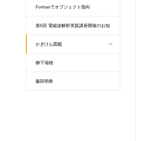
Fortranでオブジェクト指向
第5回 電磁波解析実践講座開催のお知
らせ（開催日：9月30日)
かぎけん図鑑
柳下瑞穂
藤田明希