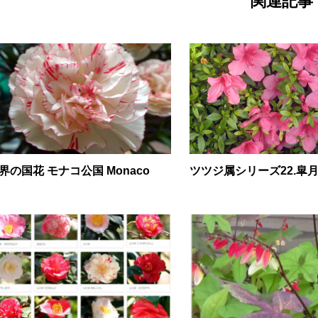
関連記事
界の国花 モナコ公国 Monaco
ツツジ属シリーズ22.皐