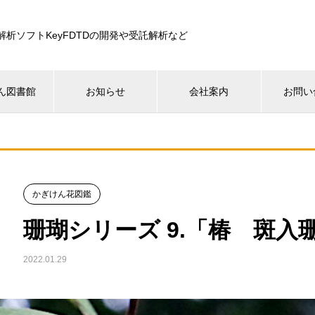
解析ソフトKeyFDTDの開発や受託解析など
ん図書館
お知らせ
会社案内
お問い
かぎけん花図鑑
珊瑚シリーズ 9.「椿 斑入
2022.01.29