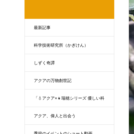
最新記事
科学技術研究所（かぎけん）
しずく奇譚
アクアの万物創世記
「💧アクア×👧瑞穂シリーズ 優しい科
学の対話」
アクア、偉人と出会う
季節のイベントのショート動画