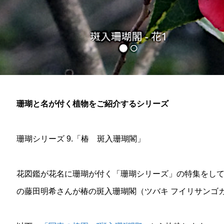
珊瑚と名が付く植物をご紹介するシリーズ
珊瑚シリーズ 9.「椿 斑入珊瑚閣」
花図鑑が花名に珊瑚が付く「珊瑚シリーズ」の特集をし
の藤田明希さんが椿の斑入珊瑚閣（ツバキ フイリサンゴ