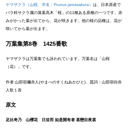
ヤマザクラ（山桜、学名：Prunus jamasakura）
は、日本原産で
バラ科サクラ属の落葉高木「桜」の11種ある原種の一つです。赤
みがかった葉が出てから、花が咲きます。他の桜の品種は、花が
咲いてから葉が出ます。
万葉集第8巻 1425番歌
ヤマザクラは万葉集でも詠われています。万葉名は「山桜
（花）」です。
作者:山部宿禰赤人(やまべのすくねあかひと)、題詞：山部宿祢赤
人歌１首
原文
足比奇乃 山櫻花 日並而 如是開有者 甚戀目夜裳