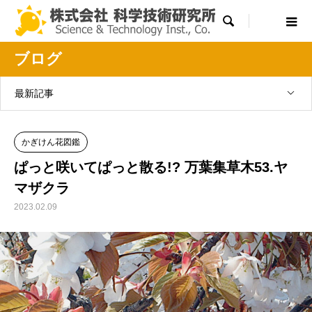

ブログ
最新記事
かぎけん花図鑑
ぱっと咲いてぱっと散る!? 万葉集草木53.ヤ
マザクラ
2023.02.09