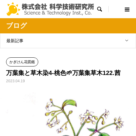

ブログ
最新記事
かぎけん花図鑑
万葉集と草木染4-桃色🌱万葉集草木122.茜
2023.04.19