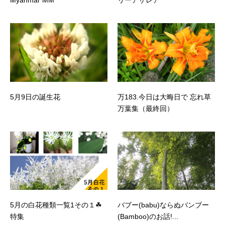
Myanmar MM
リーアザレア
5月9日の誕生花
万183.今日は大晦日で 忘れ草
万葉集（最終回）
5月の白花種類一覧1その１☘
バブー(babu)ならぬバンブー
特集
(Bamboo)のお話!...