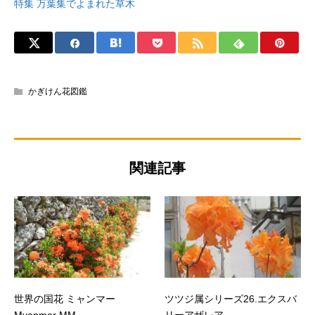
特集 万葉集でよまれた草木
かぎけん花図鑑
関連記事
世界の国花 ミャンマー
ツツジ属シリーズ26.エクスバ