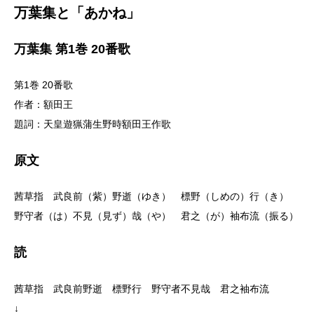
万葉集と「あかね」
万葉集 第1巻 20番歌
第1巻 20番歌
作者：額田王
題詞：天皇遊猟蒲生野時額田王作歌
原文
茜草指 武良前（紫）野逝（ゆき） 標野（しめの）行（き）
野守者（は）不見（見ず）哉（や） 君之（が）袖布流（振る）
読
茜草指 武良前野逝 標野行 野守者不見哉 君之袖布流
↓