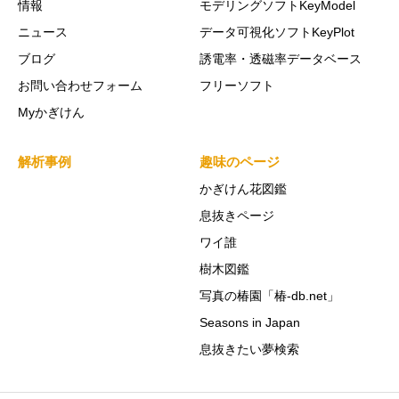
情報
モデリングソフトKeyModel
ニュース
データ可視化ソフトKeyPlot
ブログ
誘電率・透磁率データベース
お問い合わせフォーム
フリーソフト
Myかぎけん
解析事例
趣味のページ
かぎけん花図鑑
息抜きページ
ワイ誰
樹木図鑑
写真の椿園「椿-db.net」
Seasons in Japan
息抜きたい夢検索