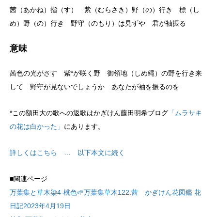
茜（あかね）指（す） 紫（むらさき）野（の）行き 標（し
め）野（の）行き 野守（のもり）は見ずや 君が袖振る
意味
茜色の光がさす 紫*が咲く野 御領地（しめ縄）の野を行き来
して 野守が見ないでしょうか あなたが袖を振るのを
*この額田大の歌への返歌はかぎけん藤田明希ブログ
「ムラサキ
の花は白かった」
にあります。
詳しくはこちら … 以下本文に続く
■関連ページ
万葉集と草木染4-桃色🌱万葉集草木122.茜 かぎけん花図鑑 花
日記2023年4月19日