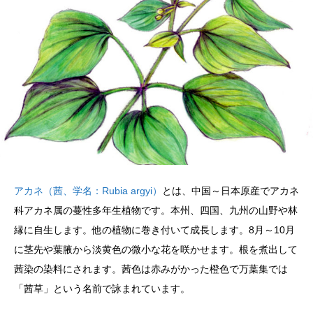
アカネ（茜、学名：Rubia argyi）
とは、中国～日本原産でアカネ
科アカネ属の蔓性多年生植物です。本州、四国、九州の山野や林
縁に自生します。他の植物に巻き付いて成長します。8月～10月
に茎先や葉腋から淡黄色の微小な花を咲かせます。根を煮出して
茜染の染料にされます。茜色は赤みがかった橙色で万葉集では
「茜草」という名前で詠まれています。