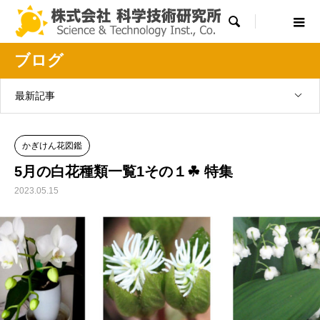

ブログ
最新記事
かぎけん花図鑑
5月の白花種類一覧1その１☘ 特集
2023.05.15