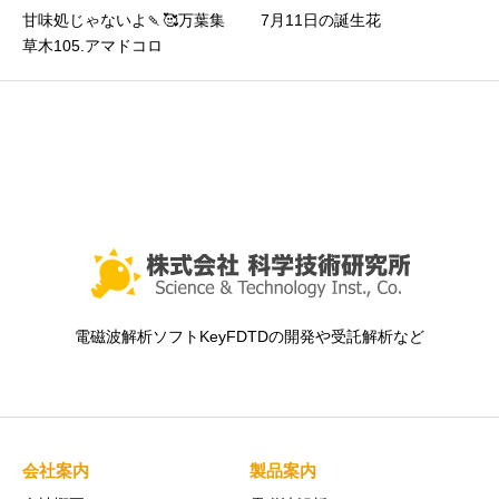
甘味処じゃないよ🍡🥰万葉集
7月11日の誕生花
草木105.アマドコロ
電磁波解析ソフトKeyFDTDの開発や受託解析など
会社案内
製品案内