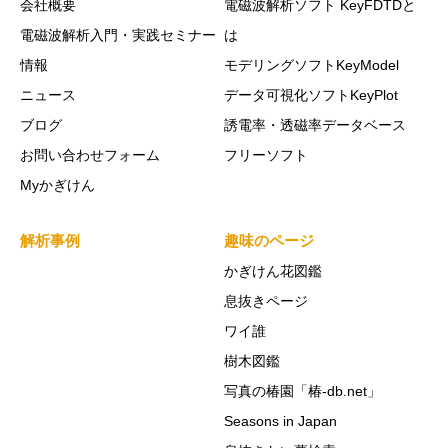
会社概要
電磁波解析ソフト KeyFDTDと
電磁波解析入門・実践セミナー
は
情報
モデリングソフトKeyModel
ニュース
データ可視化ソフトKeyPlot
ブログ
誘電率・透磁率データベース
お問い合わせフォーム
フリーソフト
Myかぎけん
解析事例
趣味のページ
かぎけん花図鑑
息抜きページ
ワイ誰
樹木図鑑
写真の椿園「椿-db.net」
Seasons in Japan