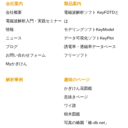
会社案内
製品案内
会社概要
電磁波解析ソフト KeyFDTDと
電磁波解析入門・実践セミナー
は
情報
モデリングソフトKeyModel
ニュース
データ可視化ソフトKeyPlot
ブログ
誘電率・透磁率データベース
お問い合わせフォーム
フリーソフト
Myかぎけん
解析事例
趣味のページ
かぎけん花図鑑
息抜きページ
ワイ誰
樹木図鑑
写真の椿園「椿-db.net」