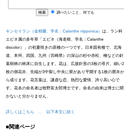
キンセイラン（金精蘭、学名：Calanthe nipponica）
は、ラン科
エビネ属の多年草「エビネ（海老根、学名：Calanthe
discolor）」の初夏咲きの原種の一つです。日本固有種で、北海
道、本州、四国、九州（宮崎県）の深山の杉や赤松、檜などの針
葉樹林の林床に自生します。花は、広披針形の3枚の萼片、細い2
枚の側花弁、先端が3中裂し中央に襞があり平開する1枚の唇弁か
ら成ります。花言葉は、謙虚な恋、熱烈な愛情、誇り高い心で
す。花名の命名者は牧野富太郎博士です。命名の由来は博士に聞
かないと分かりません、
詳しくはこちら … 以下本文に続く
■関連ページ