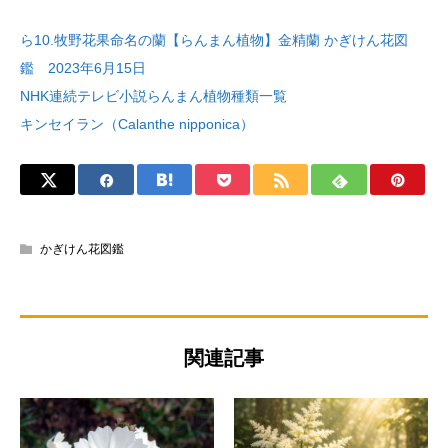
ら10.牧野花果命名の蘭【らんまん植物】金精蘭 かぎけん花図
鑑 2023年6月15日
NHK連続テレビ小説らんまん植物種類一覧
キンセイラン（Calanthe nipponica）
かぎけん花図鑑
関連記事