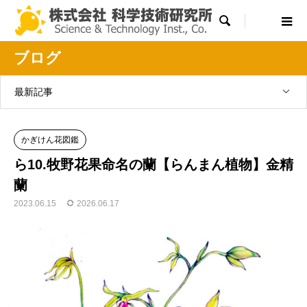

ブログ
最新記事
かぎけん花図鑑
ら10.牧野花果命名の蘭【らんまん植物】金精
蘭
2023.06.15
2026.06.17