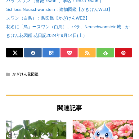
バラ ‘スワン’（薔薇 ‘swan’ 、学名：Roza ‘swan’）
Schloss Neuschwanstein：建物図鑑【かぎけんWEB】
スワン（白鳥）：鳥図鑑【かぎけんWEB】
花名に「鳥」ースワン（白鳥）、バラ、Neuschwanstein城 か
ぎけん花図鑑 花日記2024年9月14日(土）
かぎけん花図鑑
関連記事