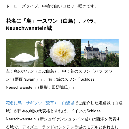
ド・ローズタイプ、中輪で白いロゼット咲きです。
花名に「鳥」ースワン（白鳥）、バラ、
Neuschwanstein城
左：鳥のスワン（こぶ白鳥）、中：花のスワン「バラ ‘スワ
ン’（薔薇 ‘swan’ ）」、右：城のスワン「Schloss
Neuschwanstein（撮影：田辺誠氏）」
花名に鳥 サギソウ（鷺草）、白鷺城
でご紹介した姫路城（白鷺
城）が日本の城の代表格とすれば、ドイツのSchloss
Neuschwanstein（新シュヴァンシュタイン城）は西洋を代表す
る城で、ディズニーランドのシンデレラ城のモデルとされまし