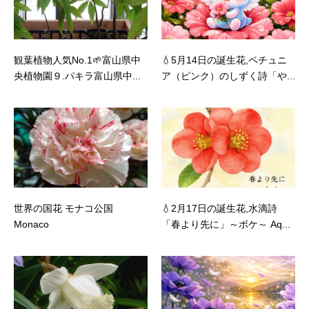
観葉植物人気No.1🌱富山県中
💧5月14日の誕生花,ペチュニ
央植物園９.パキラ富山県中...
ア（ピンク）のしずく詩「や...
世界の国花 モナコ公国
💧2月17日の誕生花,水滴詩
Monaco
「春より先に」～ボケ～ Aq...