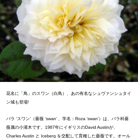
花名に「鳥」のスワン（白鳥）、あの有名なシュヴァンシュタイ
ン城も登場!
バラ ‘スワン’（薔薇 ‘swan’ 、学名：Roza ‘swan’）は、バラ科薔
薇属の小灌木です。1987年にイギリスのDavid Austinが、
Charles Austin と Iceberg を交配して育種した薔薇です。オール