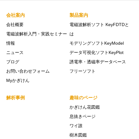
会社案内
製品案内
会社概要
電磁波解析ソフト KeyFDTDと
電磁波解析入門・実践セミナー
は
情報
モデリングソフトKeyModel
ニュース
データ可視化ソフトKeyPlot
ブログ
誘電率・透磁率データベース
お問い合わせフォーム
フリーソフト
Myかぎけん
解析事例
趣味のページ
かぎけん花図鑑
息抜きページ
ワイ誰
樹木図鑑