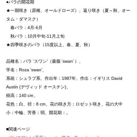
●バラの開花期
★一期咲き（原種、オールドローズ）、返り咲き（夏～秋、オー
タム・ダマスク）
春バラ：4月-6月
秋バラ：10月中旬-11月上旬
★四季咲きのバラ（15度以上、春、夏、秋）
品種名：バラ ‘スワン’（薔薇 ‘swan’ ）、
学名：Roza ‘swan’、
系統：シュラブ系、作出年：1987年、作出：イギリス David
Austin (デヴィッド オースチン)、
樹高：140 cm、
花色：白、径：8 cm、花の咲き方：ロゼット咲き、花の大中
小：中輪、芳香：弱、開花期：。
■関連ページ