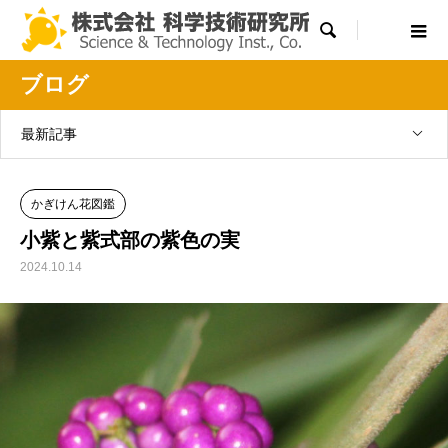

ブログ
最新記事
かぎけん花図鑑
小紫と紫式部の紫色の実
2024.10.14