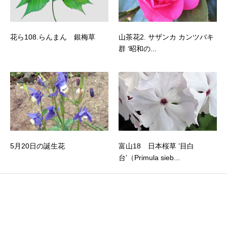
花ら108.らんまん 銀梅草
山茶花2. サザンカ カンツバキ
群 ‘昭和の...
5月20日の誕生花
富山18 日本桜草 ’目白
台’（Primula sieb...