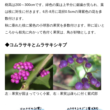
樹高は200～300cmです。緑色の葉は上半分に鋸歯が見られ、葉
は枝に対生に付きます。6月-8月に花径0.5cmの薄紫色の花を多
数付けます。
秋に垂れた枝に紫色の小球形の果実を多数付けます。幹に近いと
ころから枝先に向かって色付く果実は、鳥が好物とします。
◆コムラサキとムラサキシキブ
左：果実が固まってつく小紫、右：果実は疎らに付く紫式部