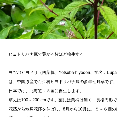
ヒヨドリバナ属で葉が４枚ほど輪生する
ヨツバヒヨドリ（四葉鵯、Yotsuba-hiyodori、学名：Eupatorium 
は、中国原産でキク科ヒヨドリバナ属の多年性野草です
日本では、北海道～四国に自生します。
草丈は100～200 cmです。葉には葉柄は無く、長楕円
花茎から散房花序を伸ばし、8月から10月に、５～６個の筒