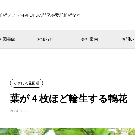
解析ソフトKeyFDTDの開発や受託解析など
ん図書館
お知らせ
会社案内
お問い
かぎけん花図鑑
葉が４枚ほど輪生する鵯花
2024.10.28