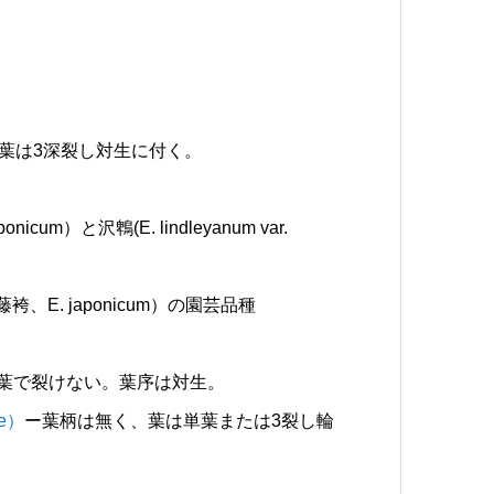
葉は3深裂し対生に付く。
nicum）と沢鵯(E. lindleyanum var.
、E. japonicum）の園芸品種
葉で裂けない。葉序は対生。
se）
ー葉柄は無く、葉は単葉または3裂し輪