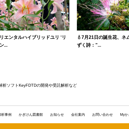
リエンタルハイブリッドユリ ‘リ
💧7月21日の誕生花、
...
ずく詩：”...
解析ソフトKeyFDTDの開発や受託解析など
解析事例
かぎけん図書館
お知らせ
会社案内
お問い合わせ
My