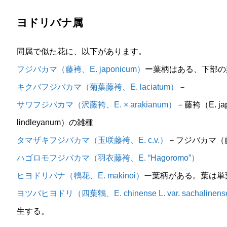
ヨドリバナ属
同属で似た花に、以下があります。
フジバカマ（藤袴、E. japonicum）
ー葉柄はある、下部の
キクバフジバカマ（菊葉藤袴、E. laciatum）
－
サワフジバカマ（沢藤袴、E. × arakianum）
－藤袴（E. japo
lindleyanum）の雑種
タマザキフジバカマ（玉咲藤袴、E. c.v.）
－フジバカマ（藤袴
ハゴロモフジバカマ（羽衣藤袴、E. “Hagoromo”）
ヒヨドリバナ（鵯花、E. makinoi）
ー葉柄がある。葉は単
ヨツバヒヨドリ（四葉鵯、E. chinense L. var. sachalinen
生する。