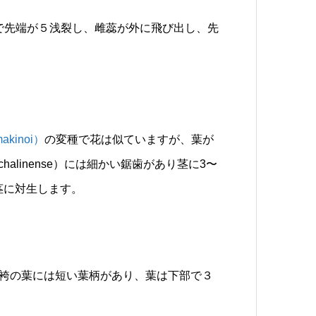
cmで先端が５浅裂し、雌蕊が外に飛び出し、先
kinoi）
の変種で花は似ていますが、葉が
sachalinense）には細かい鋸歯があり茎に3〜
で茎に対生します。
袴の葉には短い葉柄があり、葉は下部で３