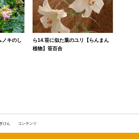
ネムノキのし
ら14.笹に似た葉のユリ【らんまん
植物】笹百合
かぎけん
コンテンツ