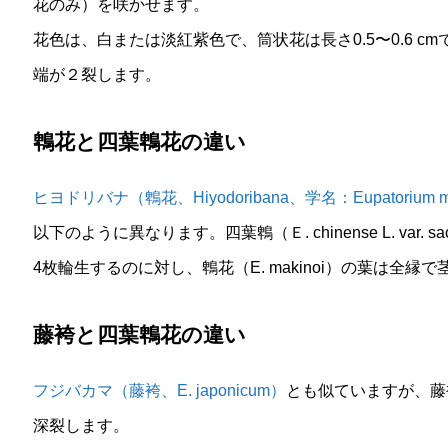
花のみ）を咲かせます。
花色は、白または淡紅紫色で、筒状花は長さ0.5〜0.6 
端が２裂します。
鵯花と四葉鵯花の違い
ヒヨドリバナ（鵯花、Hiyodoribana、学名：Eupatorium ma
以下のように異なります。四葉鵯（Ｅ. chinense L. var. 
4枚輪生するのに対し、鵯花（E. makinoi）の葉は全縁
藤袴と四葉鵯花の違い
フジバカマ（藤袴、E. japonicum）
とも似ていますが、藤
深裂します。