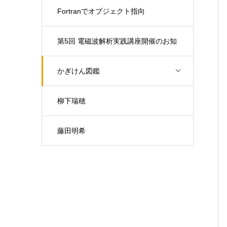
Fortranでオブジェクト指向
第5回 電磁波解析実践講座開催のお知
らせ（開催日：9月30日)
かぎけん図鑑
柳下瑞穂
藤田明希