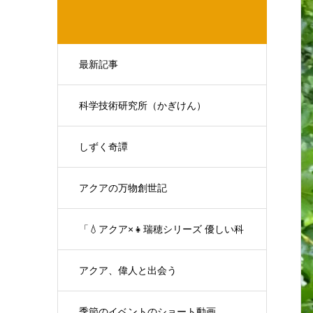
最新記事
科学技術研究所（かぎけん）
しずく奇譚
アクアの万物創世記
「💧アクア×👧瑞穂シリーズ 優しい科
学の対話」
アクア、偉人と出会う
季節のイベントのショート動画