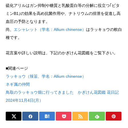
硫化アリルはガン抑制や糖質と乳酸蛋白等の分解に役立つ｢ビタ
ミンB1｣の効果を高め抗菌作用や、ナトリウムの排泄を促進し高
血圧の予防となります。
尚、
エシャレット（学名：Allium chinense）
はラッキョウの軟白
種です。
花言葉や詳しい説明は、下記のかぎけん花図鑑をご覧下さい。
■関連ページ
ラッキョウ（辣韮、学名：Allium chinense）
ネギ属の仲間
鳥取のラッキョウ畑に行ってきました かぎけん花図鑑 花日記
2024年11月4日(月）