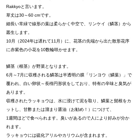
Rakkyoと言います。
草丈は30～60 cmです。
細長い常緑で線形の葉は柔らかく中空で、リンケイ（鱗茎）から
叢生します。
10月（2024年は遅れて11月）に、花茎の先端から出た散形花序
に赤紫色の小花を10数輪咲かせます。
鱗茎（根茎）が野菜となります。
6月～7月に収穫される鱗茎は半透明の膜「リンヨウ（鱗葉）」で
覆われ、白い卵状～長楕円形状をしており、特有の辛味と臭気が
あります。
収穫されたラッキョウは、水に浸けて泥を取り、鱗葉と髭根をカ
ットし、甘酢または溜まり醤油（お勧め！）につけて、
1週間ほどで食べられます。臭いがあるので人により好みが分か
れます。
ラッキョウには硫化アリルやカリウムが含まれます。