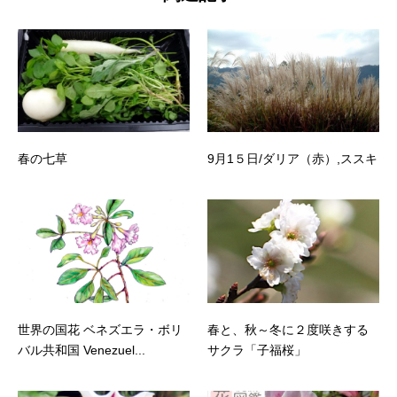
春の七草
9月1５日/ダリア（赤）,ススキ
世界の国花 ベネズエラ・ボリ
春と、秋～冬に２度咲きする
バル共和国 Venezuel...
サクラ「子福桜」