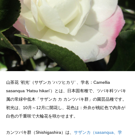
山茶花 ‘初光’（サザンカ ‘ハツヒカリ’ 、学名：Camellia
sasanqua ‘Hatsu hikari’）とは、日本固有種で、ツバキ科ツバキ
属の常緑中低木「サザンカ カ カンツバキ群」の園芸品種です。
初光は、10月～12月に開花し、花色は：外弁が桃紅色で内弁が
白色の千重咲で大輪花を咲かせます。
カンツバキ群（Shishigashira）は、
サザンカ（sasanqua、学