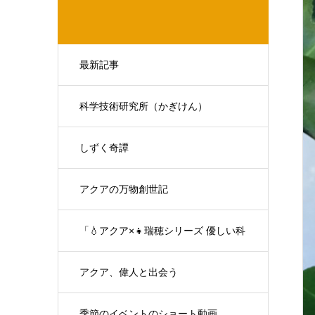
最新記事
科学技術研究所（かぎけん）
しずく奇譚
アクアの万物創世記
「💧アクア×👧瑞穂シリーズ 優しい科
学の対話」
アクア、偉人と出会う
季節のイベントのショート動画