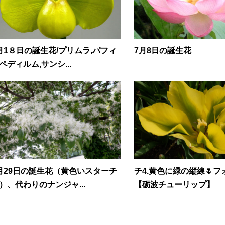
月1８日の誕生花/プリムラ,パフィ
7月8日の誕生花
ペディルム,サンシ...
月29日の誕生花（黄色いスターチ
チ4.黄色に緑の縦線🌷
）、代わりのナンジャ...
【砺波チューリップ】