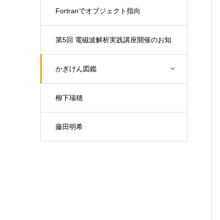
Fortranでオブジェクト指向
第5回 電磁波解析実践講座開催のお知
らせ（開催日：9月30日)
かぎけん図鑑
柳下瑞穂
藤田明希