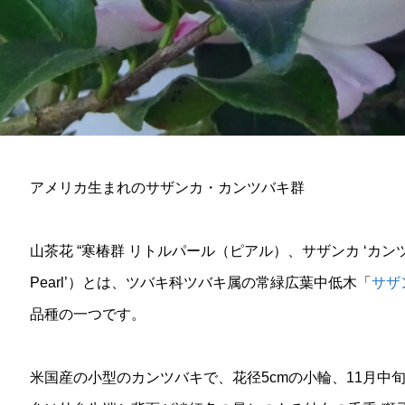
アメリカ生まれのサザンカ・カンツバキ群
山茶花 “寒椿群 リトルパール（ピアル）、サザンカ ‘カンツバキ群’、学
Pearl’）とは、ツバキ科ツバキ属の常緑広葉中低木「
サザン
品種の一つです。
米国産の小型のカンツバキで、花径5cmの小輪、11月中