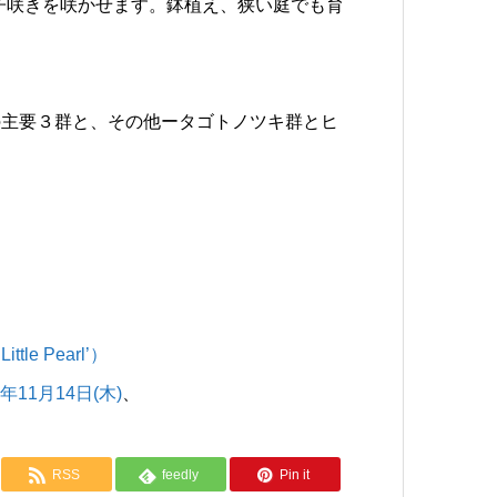
子咲きを咲かせます。鉢植え、狭い庭でも育
の主要３群と、その他ータゴトノツキ群とヒ
le Pearl’）
4年11月14日(木)
、
RSS
feedly
Pin it