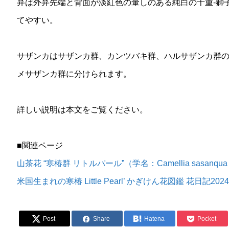
弁は外弁先端と背面が淡紅色の暈しのある純白の千重-獅
てやすい。
サザンカはサザンカ群、カンツバキ群、ハルサザンカ群
メサザンカ群に分けられます。
詳しい説明は本文をご覧ください。
■関連ページ
山茶花 “寒椿群 リトルパール”（学名：Camellia sasanqua Litt
米国生まれの寒椿 Little Pearl’ かぎけん花図鑑 花日記202
Post
Share
Hatena
Pocket