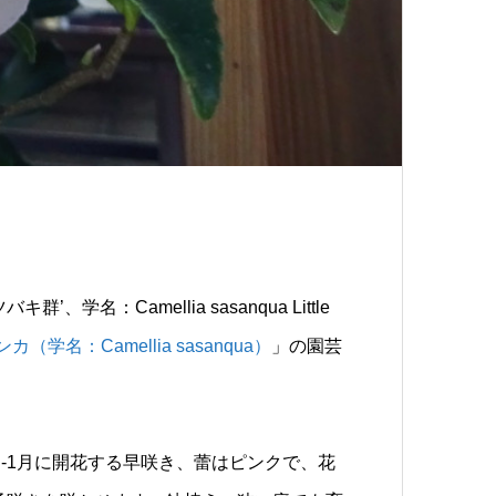
名：Camellia sasanqua Little
カ（学名：Camellia sasanqua）
」の園芸
旬-1月に開花する早咲き、蕾はピンクで、花