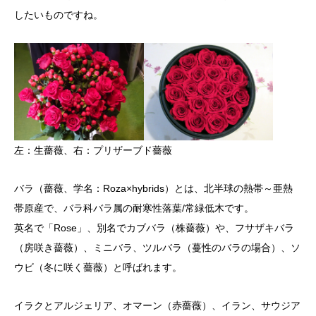
したいものですね。
左：生薔薇、右：プリザーブド薔薇
バラ（薔薇、学名：Roza×hybrids）とは、北半球の熱帯～亜熱
帯原産で、バラ科バラ属の耐寒性落葉/常緑低木です。
英名で「Rose」、別名でカブバラ（株薔薇）や、フサザキバラ
（房咲き薔薇）、ミニバラ、ツルバラ（蔓性のバラの場合）、ソ
ウビ（冬に咲く薔薇）と呼ばれます。
イラクと
アルジェリア、
オマーン（赤薔薇）、
イラン、
サウジア