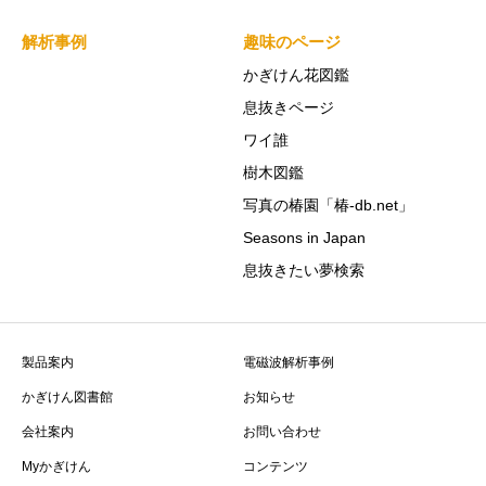
解析事例
趣味のページ
かぎけん花図鑑
息抜きページ
ワイ誰
樹木図鑑
写真の椿園「椿-db.net」
Seasons in Japan
息抜きたい夢検索
製品案内
電磁波解析事例
かぎけん図書館
お知らせ
会社案内
お問い合わせ
Myかぎけん
コンテンツ