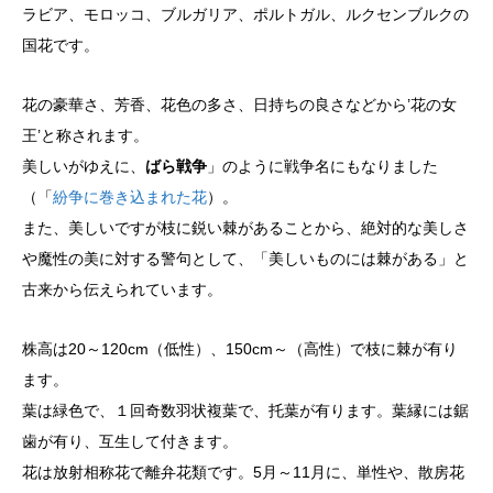
ラビア、
モロッコ、
ブルガリア、
ポルトガル、
ルクセンブルクの
国花です。
花の豪華さ、芳香、花色の多さ、日持ちの良さなどから’花の女
王’と称されます。
美しいがゆえに、
ばら戦争
」のように戦争名にもなりました
（「
紛争に巻き込まれた花
）。
また、美しいですが枝に鋭い棘があることから、絶対的な美しさ
や魔性の美に対する警句として、「美しいものには棘がある」と
古来から伝えられています。
株高は20～120cm（低性）、150cm～（高性）で枝に棘が有り
ます。
葉は緑色で、１回奇数羽状複葉で、托葉が有ります。葉縁には鋸
歯が有り、互生して付きます。
花は放射相称花で離弁花類です。5月～11月に、単性や、散房花