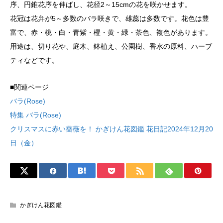
序、円錐花序を伸ばし、花径2～15cmの花を咲かせます。
花冠は花弁が5～多数のバラ咲きで、雄蕊は多数です。花色は豊
富で、赤・桃・白・青紫・橙・黄・緑・茶色、複色があります。
用途は、切り花や、庭木、鉢植え、公園樹、香水の原料、ハーブ
ティなどです。
■関連ページ
バラ(Rose)
特集 バラ(Rose)
クリスマスに赤い薔薇を！ かぎけん花図鑑 花日記2024年12月20
日（金）
かぎけん花図鑑