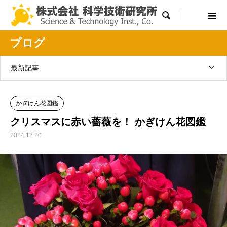

ブログ
最新記事
かぎけん花図鑑
クリスマスに赤い薔薇を！ かぎけん花図鑑
2024.12.20