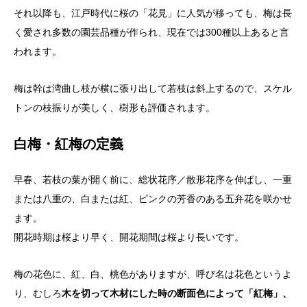
それ以降も、江戸時代に桜の「花見」に人気が移っても、梅は長
く愛され多数の園芸品種が作られ、現在では300種以上あると言
われます。
梅は幹は湾曲し枝が横に張り出して若枝は斜上するので、スケル
トンの枝振りが美しく、樹形も評価されます。
白梅・紅梅の定義
早春、若枝の葉が開く前に、総状花序／散形花序を伸ばし、一重
または八重の、白または紅、ピンクの芳香のある五弁花を咲かせ
ます。
開花時期は桜より早く、開花期間は桜より長いです。
梅の花色に、紅、白、桃色がありますが、呼び名は花色というよ
り、むしろ
木を切って木材にした時の断面色によって「紅梅」、