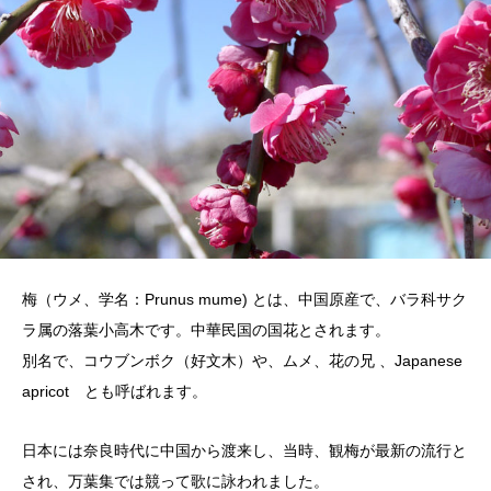
梅（ウメ、学名：Prunus mume) とは、中国原産で、バラ科サク
ラ属の落葉小高木です。中華民国の国花とされます。
別名で、コウブンボク（好文木）や、ムメ、花の兄 、Japanese
apricot とも呼ばれます。
日本には奈良時代に中国から渡来し、当時、観梅が最新の流行と
され、万葉集では競って歌に詠われました。