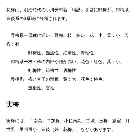
花梅は、明治時代の小川安村著「梅譜」を基に野梅系、緋梅系、
豊後系の3系統に分類されます。
野梅系ー原種に近い、野梅。枝：細い、花：小、葉：小、芳
香：有
野梅性、難波性、紅筆性、青軸性
緋梅系ー枝・幹の内部や髄が赤い。花色：紅色。葉：小。
紅梅性、緋梅性、唐梅性
豊後系ー梅と杏子の雑種。葉：大、花色：桃色。
豊後性、杏性
実梅
実梅には、「‘南高、白加賀、小粒南高、古城、玉梅、鴬宿、月
世界、甲州最小、豊後（兼、花梅）」などがあります。