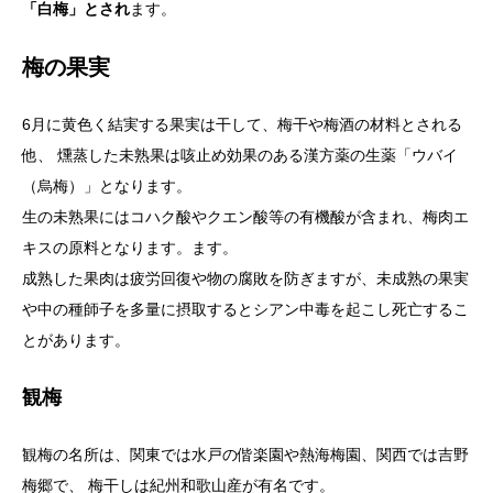
「白梅」とされ
ます。
梅の果実
6月に黄色く結実する果実は干して、梅干や梅酒の材料とされる
他、 燻蒸した未熟果は咳止め効果のある漢方薬の生薬「ウバイ
（烏梅）」となります。
生の未熟果にはコハク酸やクエン酸等の有機酸が含まれ、梅肉エ
キスの原料となります。ます。
成熟した果肉は疲労回復や物の腐敗を防ぎますが、未成熟の果実
や中の種師子を多量に摂取するとシアン中毒を起こし死亡するこ
とがあります。
観梅
観梅の名所は、関東では水戸の偕楽園や熱海梅園、関西では吉野
梅郷で、 梅干しは紀州和歌山産が有名です。