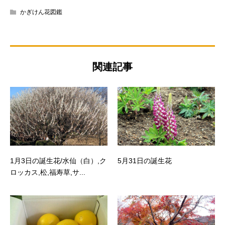
かぎけん花図鑑
関連記事
1月3日の誕生花/水仙（白）,ク
5月31日の誕生花
ロッカス,松,福寿草,サ...