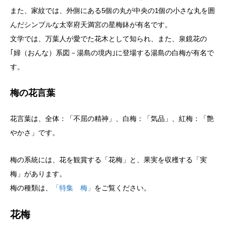
また、家紋では、外側にある5個の丸が中央の1個の小さな丸を囲
んだシンプルな太宰府天満宮の星梅鉢が有名です。
文学では、万葉人が愛でた花木として知られ、また、泉鏡花の
｢婦（おんな）系図－湯島の境内｣に登場する湯島の白梅が有名で
す。
梅の花言葉
花言葉は、全体：「不屈の精神」、白梅：「気品」、紅梅：「艶
やかさ」です。
梅の系統には、花を観賞する「花梅」と、果実を収穫する「実
梅」があります。
梅の種類は、
「特集 梅」
をご覧ください。
花梅