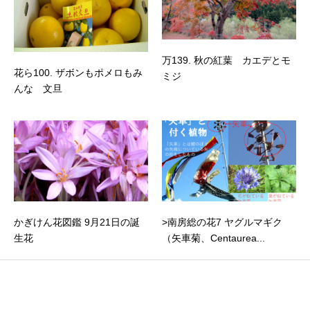
万139. 秋の紅葉 カエデとモ
花ら100. ザボンもポメロもみ
ミジ
んな 文旦
かぎけん花図鑑 9月21日の誕
>南房総の花7 ヤグルマギク
生花
（矢車菊、Centaurea...