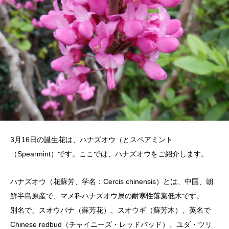
3月16日の誕生花は、ハナズオウ（とスペアミント
（Spearmint）です。ここでは、ハナズオウをご紹介します。
ハナズオウ（花蘇芳、学名：Cercis chinensis）とは、中国、朝
鮮半島原産で、マメ科ハナズオウ属の耐寒性落葉低木です。
別名で、スオウバナ（蘇芳花）、スオウギ（蘇芳木）、英名で
Chinese redbud（チャイニーズ・レッドバッド）、ユダ・ツリ