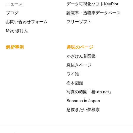
ニュース
データ可視化ソフトKeyPlot
ブログ
誘電率・透磁率データベース
お問い合わせフォーム
フリーソフト
Myかぎけん
解析事例
趣味のページ
かぎけん花図鑑
息抜きページ
ワイ誰
樹木図鑑
写真の椿園「椿-db.net」
Seasons in Japan
息抜きたい夢検索