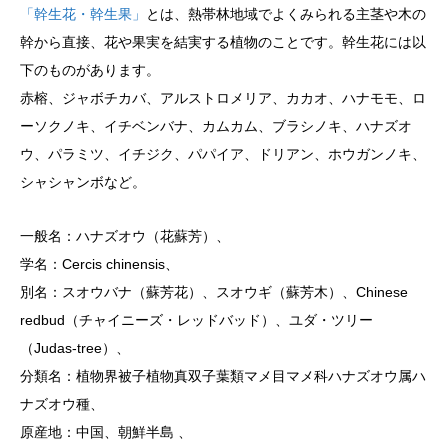
「幹生花・幹生果」
とは、熱帯林地域でよくみられる主茎や木の
幹から直接、花や果実を結実する植物のことです。幹生花には以
下のものがあります。
赤榕、ジャボチカバ、アルストロメリア、カカオ、ハナモモ、ロ
ーソクノキ、イチベンバナ、カムカム、ブラシノキ、ハナズオ
ウ、パラミツ、イチジク、パパイア、ドリアン、ホウガンノキ、
シャシャンボなど。
一般名：ハナズオウ（花蘇芳）、
学名：Cercis chinensis、
別名：スオウバナ（蘇芳花）、スオウギ（蘇芳木）、Chinese
redbud（チャイニーズ・レッドバッド）、ユダ・ツリー
（Judas‐tree）、
分類名：植物界被子植物真双子葉類マメ目マメ科ハナズオウ属ハ
ナズオウ種、
原産地：中国、朝鮮半島 、