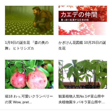
1月9日の誕生花 『森の奥の
かぎけん花図鑑 10月25日の誕
舞』 ヒトリシズカ
生花
箱18 わっ,可愛いクランベリー
観葉植物人気No.1🌱富山県中
の実 Wow, pret...
央植物園９.パキラ富山県中...