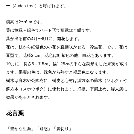
ー（Judas‐tree）と呼ばれます。
樹高は2〜6 mです。
葉は黄緑～緑色でハート形で葉縁は全縁です。
葉が出る前の4月〜6月に、開花します。
花は、枝から紅紫色の小花を直接咲かせる「幹生花」です。花は
豆型で、花径2 cm、花色は紅紫色の他、白花もあります。
10月に、長さ5～7.5㎝、幅1.25㎝の平らな莢形をした果実が成り
ます。果実の色は、緑色から熟すと褐黒色になります。
樹木は庭木や公園樹に、樹皮と心材は漢方薬の蘇木（ソボク）や
蘇方木（スホウボク）に使われます。打撲、下痢止め、婦人病に
効果があるとされます。
花言葉
「豊かな生涯」「疑惑」「裏切り」