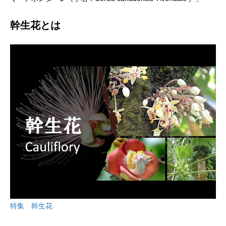
幹生花とは
特集 幹生花