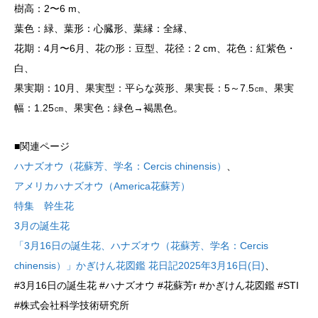
樹高：2〜6 m、
葉色：緑、葉形：心臓形、葉縁：全縁、
花期：4月〜6月、花の形：豆型、花径：2 cm、花色：紅紫色・
白、
果実期：10月、果実型：平らな莢形、果実長：5～7.5㎝、果実
幅：1.25㎝、果実色：緑色→褐黒色。
■関連ページ
ハナズオウ（花蘇芳、学名：Cercis chinensis）
、
アメリカハナズオウ（America花蘇芳）
特集 幹生花
3月の誕生花
「3月16日の誕生花、ハナズオウ（花蘇芳、学名：Cercis
chinensis）」かぎけん花図鑑 花日記2025年3月16日(日)
、
#3月16日の誕生花 #ハナズオウ #花蘇芳r #かぎけん花図鑑 #STI
#株式会社科学技術研究所