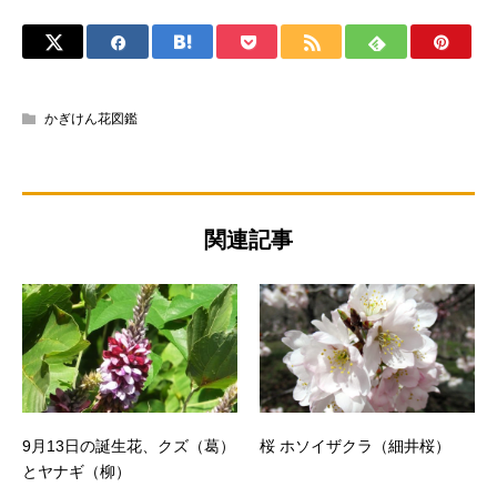
かぎけん花図鑑
関連記事
9月13日の誕生花、クズ（葛）
桜 ホソイザクラ（細井桜）
とヤナギ（柳）