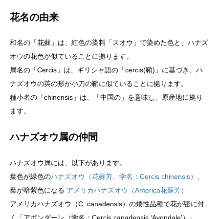
花名の由来
和名の「花蘇」は、紅色の染料「スオウ」で染めた色と、ハナズ
オウの花色が似ていることに拠ります。
属名の「Cercis」は、ギリシャ語の「cercis(鞘)」に基づき、ハ
ナズオウの莢の形が小刀の鞘に似ていることに拠ります。
種小名の「chinensis」は、「中国の」を意味し、原産地に拠り
ます。
ハナズオウ属の仲間
ハナズオウ属には、以下があります。
葉色が緑色の
ハナズオウ（花蘇芳、学名：Cercis chinensis）
、
葉が暗紫色になる
アメリカハナズオウ（America花蘇芳）
アメリカハナズオウ（C. canadensis）の矮性品種で花が密に付
く「アボンダーレ（学名：Cercis canadensis ‘Avondale’）」