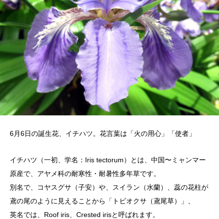
6月6日の誕生花、イチハツ。花言葉は「火の用心」「使者」
イチハツ（一初、学名：Iris tectorum）とは、中国〜ミャンマー
原産で、アヤメ科の耐寒性・耐暑性多年草です。
別名で、コヤスグサ（子安）や、スイラン（水蘭）、蕊の花柱が
鳶の尾のように見えることから「トビオクサ（鳶尾草）」、
英名では、Roof iris、Crested irisと呼ばれます。