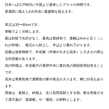
日本へは江戸時代に中国より渡来したアヤメの仲間です。
菖蒲田に植えられ5月頃に最盛期を迎えます。
草丈は30〜60cmです。
単軸でよく分枝します。
葉は剣状で光沢がなく、葉色は黄緑色で、葉幅は4cmと広く（こ
れが特徴）、根元から斜上し、半ばより垂れ下がります。
花被は放射相称で、外花被（外側の大きな花弁）と大きさの異な
る内花被があります。
花の特徴は、外花被片の基部中央に黄白色の鶏冠状突起有ること
です。
花弁は青紫色地で濃紫色の脈や斑点が入ります。稀に白花もあり
ます。
用途は、庭植え、鉢植え、生け花用花材とする他、根を乾燥させ
て漢方薬の「鳶屋根」や「鳶頭」の材料とします。