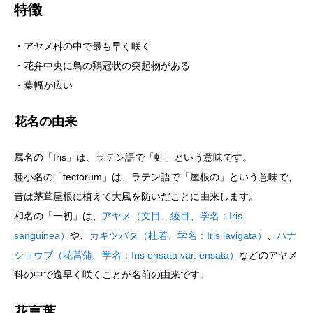
特徴
・アヤメ科の中で最も早く咲く
・花弁中央に鳥の鶏冠状の突起物がある
・葉幅が広い
花名の由来
属名の「Iris」は、ラテン語で「虹」という意味です。
種小名の「tectorum」は、ラテン語で「屋根の」という意味で、
昔は茅葺屋根に植えて大風を防いだことに由来します。
和名の「一初」は、
アヤメ（文目、綾目、学名：Iris
sanguinea）
や、
カキツバタ（杜若、学名：Iris lavigata）
、
ハナ
ショウブ（花菖蒲、学名：Iris ensata var. ensata）
などのアヤメ
科の中で逸早く咲くことが名前の由来です。
花言葉