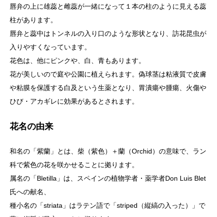
唇弁の上に雄蕊と雌蕊が一緒になって１本の柱のように見える蕊
柱があります。
唇弁と蕊中はトンネルの入り口のような形状となり、訪花昆虫が
入りやすくなっています。
花色は、他にピンクや、白、青もあります。
花が美しいので庭や公園に植えられます。偽球茎は粘液質で皮膚
や粘膜を保護する白及という生薬となり、胃潰瘍や腫瘍、火傷や
ひび・アカギレに効果があるとされます。
花名の由来
和名の「紫蘭」とは、柴（紫色）＋蘭（Orchid）の意味で、ラン
科で紫色の花を咲かせることに拠ります。
属名の「Bletilla」は、スペインの植物学者・薬学者Don Luis Blet
氏への献名、
種小名の「striata」はラテン語で「striped（縦縞の入った）」で