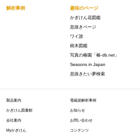
解析事例
趣味のページ
かぎけん花図鑑
息抜きページ
ワイ誰
樹木図鑑
写真の椿園「椿-db.net」
Seasons in Japan
息抜きたい夢検索
製品案内
電磁波解析事例
かぎけん図書館
お知らせ
会社案内
お問い合わせ
Myかぎけん
コンテンツ