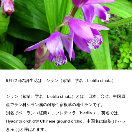
6月22日の誕生花は、シラン（紫蘭、学名：bletilla striata）
シラン（紫蘭、学名：bletilla striata）とは、日本、台湾、中国原
産でラン科シラン属の耐寒性宿根草の地生ランです。
別名でベニラン（紅蘭）、ブレティラ（bletilla ）、英名では、
Hyacinth orchidや Chinese ground orchid、中国名は白芨(びゃっ
きゅう)と呼ばれます。