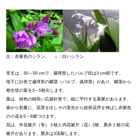
左：赤紫色のシラン、 →：白いシラン
草丈は、30～50 cmで、扁球形したバルブ径は3 cm程です。
地下に白色で扁球形の鱗茎（バルブ、偽球茎）があり、鱗茎から
根生状の葉を3～5枚出します。
葉は、緑色の細長い広披針形で、縦に平行する葉脈があります。
春から初夏に、花茎を出しその茎先から総状花序を伸ばし赤紫色
の小花を5～8個つけます。
花は、外花被片（萼）３枚と内花被片（花）2枚、唇弁１枚の花
被片があります。唇弁は3浅裂します。