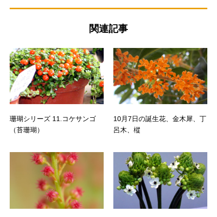
関連記事
珊瑚シリーズ 11.コケサンゴ
10月7日の誕生花、金木犀、丁
（苔珊瑚）
呂木、樅