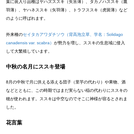
葉に斑入り品種はヤハズススキ（矢筈薄）、タカノハススキ（鷹
羽薄）、ヤハネススキ（矢羽薄）、トラフススキ（虎斑薄）など
のように呼ばれます。
外来種の
セイタカアワダチソウ（背高泡立草、学名：Solidago
canadensis var. scabra）
が勢力を増し、ススキの生息域に侵入
して大繁殖しています。
中秋の名月にススキ登場
8月の中秋で月に供える添える団子（里芋の代わり）や果物、酒
などとともに、この時期ではまだ実らない稲の代わりにススキの
穂が使われます。ススキは中空なのでそこに神様が宿るとされま
した。
花言葉