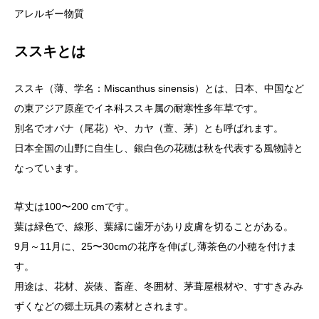
アレルギー物質
ススキとは
ススキ（薄、学名：Miscanthus sinensis）とは、日本、中国など
の東アジア原産でイネ科ススキ属の耐寒性多年草です。
別名でオバナ（尾花）や、カヤ（萱、茅）とも呼ばれます。
日本全国の山野に自生し、銀白色の花穂は秋を代表する風物詩と
なっています。
草丈は100〜200 cmです。
葉は緑色で、線形、葉縁に歯牙があり皮膚を切ることがある。
9月～11月に、25〜30cmの花序を伸ばし薄茶色の小穂を付けま
す。
用途は、花材、炭俵、畜産、冬囲材、茅葺屋根材や、すすきみみ
ずくなどの郷土玩具の素材とされます。