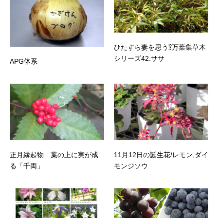
ひたすら妻を思う⁉万葉集草木
シリーズ42.ササ
APG体系
正月縁起物 葉の上に実が成
11月12日の誕生花/レモン,ダイ
る「千両」
モンジソウ