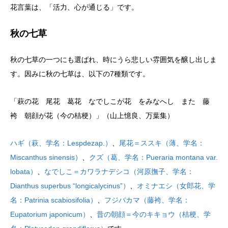
花言葉は、「活力、‎心が通じる」です。
秋の七草
秋の七草の一つにも選ばれ、時にうら悲しい雰囲気を醸し出しま
す。因みに秋の七草は、以下の7種類です。
「萩の花 尾花 葛花 なでしこが花 をみなへし また 藤
袴 朝顔が花（今の桔梗）」（山上憶良、万葉集）
ハギ（萩、学名：Lespdezap.）
、
尾花＝ススキ（薄、学名：
Miscanthus sinensis）
、
クズ（葛、学名：Pueraria montana var.
lobata）
、
なでしこ＝カワラナデシコ（河原撫子、学名：
Dianthus superbus “longicalycinus”）
、
オミナエシ（女郎花、学
名：Patrinia scabiosifolia）
、
フジバカマ（藤袴、学名：
Eupatorium japonicum）
、
昔の朝顔＝今のキキョウ（桔梗、学