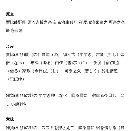
原文
賣比能野能 須々吉於之奈倍 布流由伎尓 夜度加流家敷之 可奈之久
於毛倍遊
よみ
賣比(めひ)能（の）野能（の） 須々吉（すすき）吉於（押し）奈
倍（なべ） 布流（降る）由伎（雪)尓（に） 夜度（宿)加流
（借る）家敷（今日)之（し） 可奈之久（悲しく）於毛倍遊
（思ほゆ）
↓
婦負(めひ)の野の すすき押しなべ 降る雪に 宿借る今日し 悲
しく思ほゆ
意味
婦負(めひ)の野の ススキを押さえて 降る雪に 宿を借りる（野