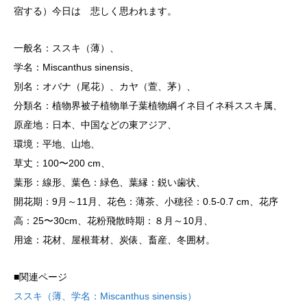
宿する）今日は 悲しく思われます。
一般名：ススキ（薄）、
学名：Miscanthus sinensis、
別名：オバナ（尾花）、カヤ（萱、茅）、
分類名：植物界被子植物単子葉植物綱イネ目イネ科ススキ属、
原産地：日本、中国などの東アジア、
環境：平地、山地、
草丈：100〜200 cm、
葉形：線形、葉色：緑色、葉縁：鋭い歯状、
開花期：9月～11月、花色：薄茶、小穂径：0.5-0.7 cm、花序
高：25〜30cm、花粉飛散時期：８月～10月、
用途：花材、屋根葺材、炭俵、畜産、冬囲材。
■関連ページ
ススキ（薄、学名：Miscanthus sinensis）