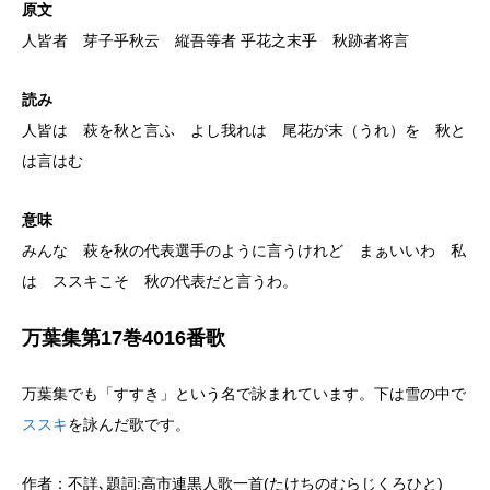
原文
人皆者 芽子乎秋云 縦吾等者 乎花之末乎 秋跡者将言
読み
人皆は 萩を秋と言ふ よし我れは 尾花が末（うれ）を 秋と
は言はむ
意味
みんな 萩を秋の代表選手のように言うけれど まぁいいわ 私
は ススキこそ 秋の代表だと言うわ。
万葉集第17巻4016番歌
万葉集でも「すすき」という名で詠まれています。下は雪の中で
ススキ
を詠んだ歌です。
作者：不詳､題詞:高市連黒人歌一首(たけちのむらじくろひと)