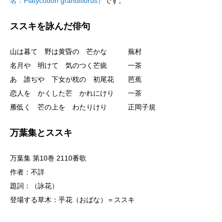
名：Platycodon grandiflorus）
です。
ススキを詠んだ俳句
山は暮て 野は黄昏の 芒かな 蕪村
名月や 明けて 気のつく芒疵 一茶
あゝ誰ぢや 下女が枕の 初尾花 芭蕉
恋人を かくした芒 かれにけり 一茶
雁低く 芒の上を わたりけり 正岡子規
万葉集とススキ
万葉集 第10巻 2110番歌
作者：不詳
題詞：（詠花）
登場する草木：乎花（おばな）＝ススキ