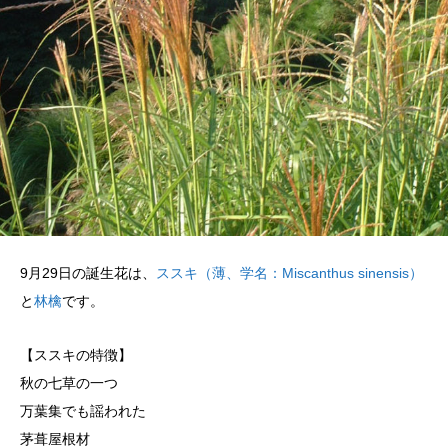
9月29日の誕生花は、
ススキ（薄、学名：Miscanthus sinensis）
と
林檎
です。
【ススキの特徴】
秋の七草の一つ
万葉集でも謡われた
茅葺屋根材