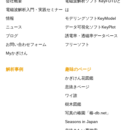
会社概要
電磁波解析ソフト KeyFDTDと
電磁波解析入門・実践セミナー
は
情報
モデリングソフトKeyModel
ニュース
データ可視化ソフトKeyPlot
ブログ
誘電率・透磁率データベース
お問い合わせフォーム
フリーソフト
Myかぎけん
解析事例
趣味のページ
かぎけん花図鑑
息抜きページ
ワイ誰
樹木図鑑
写真の椿園「椿-db.net」
Seasons in Japan