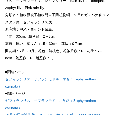
別名：サフランモドキ、レインリリー（Rain lily）、Rosepink
zephyr lily、Pink rain lily、
分類名：植物界被子植物門単子葉植物綱ユリ目ヒガンバナ科タマ
スダレ属（ゼフィランサス属）、
原産地：中米・西インド諸島、
草丈：30cm、鱗茎径：2～3㎝、
葉質：厚い、葉長さ：15～30cm、葉幅：0.7cm、
開花期：7月～9月、花色：鮮桃色、花被片数：6、花径：7～
8cm、雄蕊数：6、雌蕊数：1。
■関連ページ
ゼフィランサス（サフランモドキ、学名：Zephyranthes
carinata）
■関連ページ
ゼフィランサス（サフランモドキ、学名：Zephyranthes
carinata）