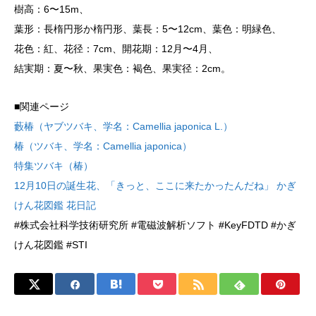
樹高：6〜15m、
葉形：長楕円形か楕円形、葉長：5〜12cm、葉色：明緑色、
花色：紅、花径：7cm、開花期：12月〜4月、
結実期：夏〜秋、果実色：褐色、果実径：2cm。
■関連ページ
藪椿（ヤブツバキ、学名：Camellia japonica L.）
椿（ツバキ、学名：Camellia japonica）
特集ツバキ（椿）
12月10日の誕生花、「きっと、ここに来たかったんだね」 かぎ
けん花図鑑 花日記
#株式会社科学技術研究所 #電磁波解析ソフト #KeyFDTD #かぎ
けん花図鑑 #STI