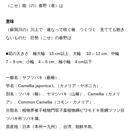
（こせ）能（の）春野（者）は
意味
（蘇我川の）川上で 連なって咲く椿 つくづく 見てても飽き
ないものだ 巨勢（こせ）の春野は
■花の大きさ 極大輪 13 cm以上、大輪 10 – 12 cm、中輪
7 – 9 cm、小輪 4 – 6 cm、極小輪 4 cm以下
一般名：ヤブツバキ（藪椿）、
学名：Camellia japonica L.（カメリア・ヤポニカ）、
別名：ツバキ（椿）、ヤマツバキ（山椿）、Camellia（カメリ
ア）、Common Camellia（コモン・カメリア）、
分類名：植物界被子植物門双子葉植物綱ビワモドキ亜綱ツツジ目
ツバキ科ツバキ属、
原産地：日本（本州〜九州）、台湾、朝鮮半島、