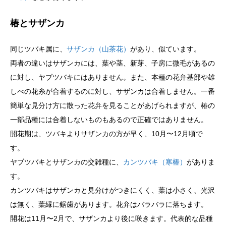
椿とサザンカ
同じツバキ属に、
サザンカ（山茶花）
があり、似ています。
両者の違いはサザンカには、葉や茎、新芽、子房に微毛があるの
に対し、ヤブツバキにはありません。また、本種の花弁基部や雄
しべの花糸が合着するのに対し、サザンカは合着しません。一番
簡単な見分け方に散った花弁を見ることがあげられますが、椿の
一部品種には合着しないものもあるので正確ではありません。
開花期は、ツバキよりサザンカの方が早く、10月〜12月頃で
す。
ヤブツバキとサザンカの交雑種に、
カンツバキ（寒椿）
がありま
す。
カンツバキはサザンカと見分けがつきにくく、葉は小さく、光沢
は無く、葉縁に鋸歯があります。花弁はバラバラに落ちます。
開花は11月〜2月で、サザンカより後に咲きます。代表的な品種