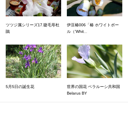
ツツジ属シリーズ17.睫毛萼杜
伊豆椿006「椿 ホワイトボー
鵑
ル（’Whit...
5月5日の誕生花
世界の国花 ベラルーシ共和国
Belarus BY