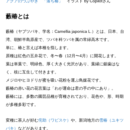
アクアのつぶやき 「落ち椿」
イラスト by Copilotさん
藪椿とは
藪椿（ヤブツバキ、学名：Camellia japonica L.）とは、日本、台
湾、朝鮮半島原産で、ツバキ科ツバキ属の常緑高木です。
単に、椿と言えば本種を指します。
原種は紅色の五弁花で、冬〜春（12月〜4月）に開花します。
葉は単葉で、明緑色、厚く大きく光沢があり、葉縁に鋸歯はな
く、枝に互生して付きます。
メジロやヒヨドリが蜜を吸い花粉を運ぶ鳥媒花です。
藪椿の赤い花の花言葉は「わが運命は君の手の中にあり」。
藪椿には、多数の園芸品種が育種されており、花色や、形、時期
が多種多彩です。
変種に茶人が好む
侘助（ワビスケ）
や、新潟地方の
雪椿（ユキツ
バキ）
などがあります。