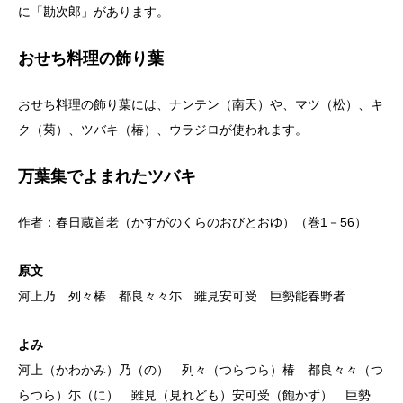
に「勘次郎」があります。
おせち料理の飾り葉
おせち料理の飾り葉には、ナンテン（南天）や、マツ（松）、キ
ク（菊）、ツバキ（椿）、ウラジロが使われます。
万葉集でよまれたツバキ
作者：春日蔵首老（かすがのくらのおびとおゆ）（巻1－56）
原文
河上乃 列々椿 都良々々尓 雖見安可受 巨勢能春野者
よみ
河上（かわかみ）乃（の） 列々（つらつら）椿 都良々々（つ
らつら）尓（に） 雖見（見れども）安可受（飽かず） 巨勢