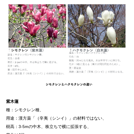
紫木蓮
種：シモクレン種、
用途：漢方薬「（辛夷（シンイ）」の材料ではない、
樹高：3-5mの中木、株立ちで横に拡張する、