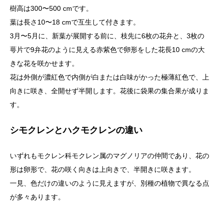
樹高は300〜500 cmです。
葉は長さ10〜18 cmで互生して付きます。
3月〜5月に、新葉が展開する前に、枝先に6枚の花弁と、3枚の
萼片で9弁花のように見える赤紫色で卵形をした花長10 cmの大
きな花を咲かせます。
花は外側が濃紅色で内側が白または白味がかった極薄紅色で、上
向きに咲き、全開せず半開します。花後に袋果の集合果が成りま
す。
シモクレンとハクモクレンの違い
いずれもモクレン科モクレン属のマグノリアの仲間であり、花の
形は卵形で、花の咲く向きは上向きで、半開きに咲きます。
一見、色だけの違いのように見えますが、別種の植物で異なる点
が多々あります。