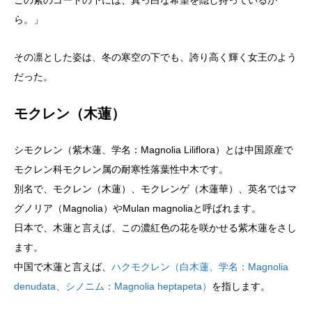
この紫のコートの下には、真っ白な希望を隠し持っているか
ら。」
その凛とした姿は、冬の寒空の下でも、誇り高く輝く女王のよう
だった。
モクレン（木蓮）
シモクレン（紫木蓮、学名：Magnolia Liliflora）とは中国原産で
モクレン科モクレン属の耐寒性落葉性中木です。
別名で、モクレン（木蓮）、モクレンゲ（木蓮華）、英名ではマ
グノリア（Magnolia）やMulan magnoliaと呼ばれます。
日本で、木蓮と言えば、この濃紅色の花を咲かせる紫木蓮をさし
ます。
中国で木蓮と言えば、
ハクモクレン（白木蓮、学名：Magnolia
denudata、シノニム：Magnolia heptapeta）
を指します。