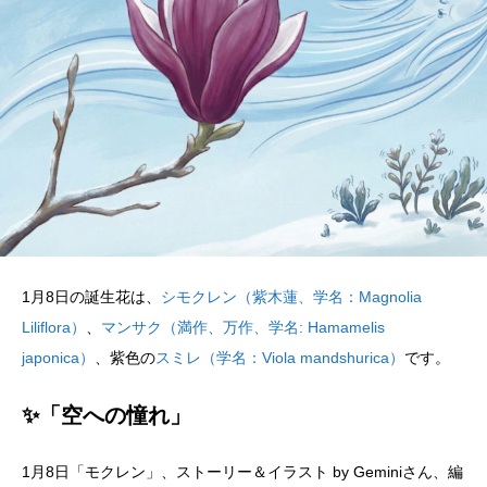
1月8日の誕生花は、
シモクレン（紫木蓮、学名：Magnolia
Liliflora）
、
マンサク（満作、万作、学名: Hamamelis
japonica）
、紫色の
スミレ（学名：Viola mandshurica）
です。
✨「空への憧れ」
1月8日「モクレン」、ストーリー＆イラスト by Geminiさん、編