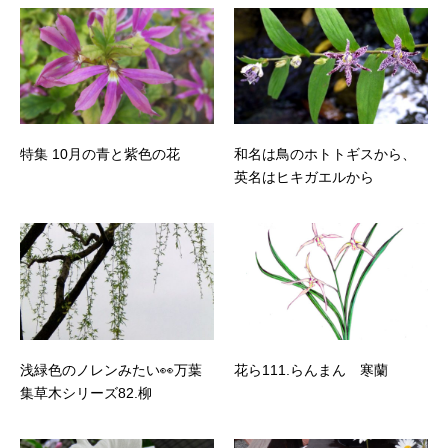
特集 10月の青と紫色の花
和名は鳥のホトトギスから、
英名はヒキガエルから
浅緑色のノレンみたい👀万葉
花ら111.らんまん 寒蘭
集草木シリーズ82.柳