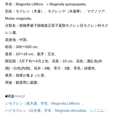
学名：Magnolia Liliflora = Magnolia quinquepeta、
別名：モクレン（木蓮）、モクレンゲ（木蓮華）、マグノリア、
Mulan magnolia、
分類名：植物界被子植物真正双子葉類モクレン目モクレン科モク
レン属、
原産地：中国、
樹高：300〜500 cm、
葉長：10〜18 cm、葉序：互生、
開花期：3月下旬〜4月上旬、花長：10 cm、花色：濃紅色(外
側)・白色(内側)、花弁：6枚、萼片：3枚、萼色：緑紫色、
果実：袋果が集まった形、
用途・観賞用に庭園。
■関連ページ
シモクレン（紫木蓮、学名：Magnolia Liliflora）
、
ハクモクレン（白木蓮、学名：Magnolia denudata、シノニム：