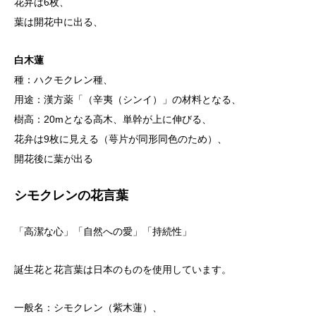
花弁は6枚、
葉は開花中に出る、
白木蓮
種：ハクモクレン種、
用途：漢方薬「（辛夷（シンイ）」の材料となる、
樹高：20mとなる高木、単幹が上に伸びる、
花弁は9枚に見える（萼片が同形同色のため）、
開花後に葉が出る
シモクレンの花言葉
「高潔な心」「自然への愛」「持続性」
誕生花と花言葉は日本のものを使用しています。
一般名：シモクレン（紫木蓮）、