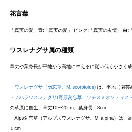
花言葉
「真実の愛」青:「真実の愛」 ピンク:「真実の友情」 白
ワスレナグサ属の種類
草丈や葉身長が平地から高地に生えるに従い低く小さく
・
ワスレナグサ（勿忘草、M. scorpioide)
は、平地（園芸品
・
ノハラワスレナグサ(野原勿忘草、ソチスミオソティス・アルペ
の草原に自生、草丈10〜20cm、葉身長：8cm
・Alps勿忘草（アルプスワスレナグサ、M. alpina）は
５cm