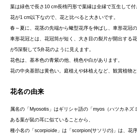
葉は緑色で長さ10 cm長楕円形で葉縁は全縁で互生して
花が1 cm以下なので、花と比べると大きいです。
春～夏に、花茎の先端から蠍型花序を伸ばし、車形花冠
車形花冠とは、花冠筒が短く、大き目の裂片が開出する
が5深裂して5弁花のように見えます。
花色は、基本色の青紫の他、桃色や白があります。
花の中央基部は黄色い。庭植えや鉢植えなど、観賞植物
花名の由来
属名の「Myosotis」はギリシャ語の「myos（ハツカネ
ある葉が鼠の耳に似ていることから、
種小名の「scorpioide」は「scorpion(サソリの)