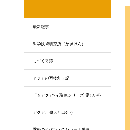
最新記事
科学技術研究所（かぎけん）
しずく奇譚
アクアの万物創世記
「💧アクア×👧瑞穂シリーズ 優しい科
学の対話」
アクア、偉人と出会う
季節のイベントのショート動画