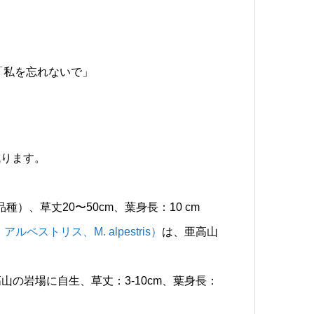
:「私を忘れないで」
成ります。
種）、草丈20〜50cm、葉身長：10 cm
ストリス、M. alpestris）
は、亜高山
、高山の岩場に自生、草丈：3-10cm、葉身長：