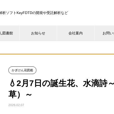
解析ソフトKeyFDTDの開発や受託解析など
ん図書館
お知らせ
会社案内
お問い
かぎけん花図鑑
💧2月7日の誕生花、水滴
草）～
2026.02.07