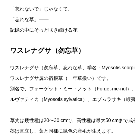
「忘れないで」じゃなくて、
「忘れな草」——
記憶の中にそっと咲き続ける花。
ワスレナグサ（勿忘草）
ワスレナグサ（勿忘草、忘れな草、学名：Myosotis scor
ワスレナグサ属の宿根草（一年草扱い）です。
別名で、フォーゲット・ミー・ノット（Forget-me-not）
ルヴァティカ（Myosotis sylvatica）、エゾムラサキ
草丈は矮性種は20〜30 cmで、高性種は最大50 cmまで
茎は直立し、葉と同様に鼠色の産毛が生えます。