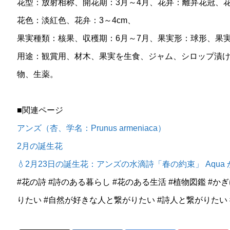
花型：放射相称、開花期：3月～4月、花弁：離弁花冠、
花色：淡紅色、花弁：3～4cm、
果実種類：核果、収穫期：6月～7月、果実形：球形、果実
用途：観賞用、材木、果実を生食、ジャム、シロップ漬
物、生薬。
■関連ページ
アンズ（杏、学名：Prunus armeniaca）
2月の誕生花
💧2月23日の誕生花：アンズの水滴詩「春の約束」 Aqua
#花の詩 #詩のある暮らし #花のある生活 #植物図鑑 #か
りたい #自然が好きな人と繋がりたい #詩人と繋がりたい 