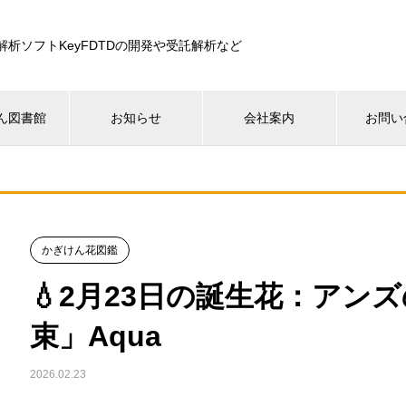
解析ソフトKeyFDTDの開発や受託解析など
ん図書館
お知らせ
会社案内
お問い
かぎけん花図鑑
💧2月23日の誕生花：アン
束」Aqua
2026.02.23