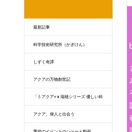
最新記事
科学技術研究所（かぎけん）
しずく奇譚
アクアの万物創世記
「💧アクア×👧瑞穂シリーズ 優しい科
学の対話」
アクア、偉人と出会う
季節のイベントのショート動画