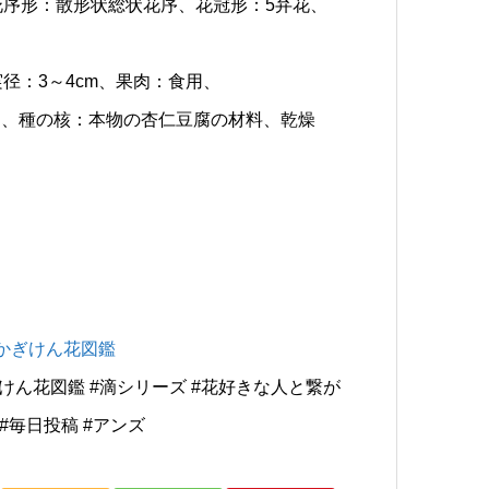
花序形：散形状総状花序、花冠形：5弁花、
径：3～4cm、果肉：食用、
け、種の核：本物の杏仁豆腐の材料、乾燥
 かぎけん花図鑑
ぎけん花図鑑 #滴シリーズ #花好きな人と繋が
#毎日投稿 #アンズ