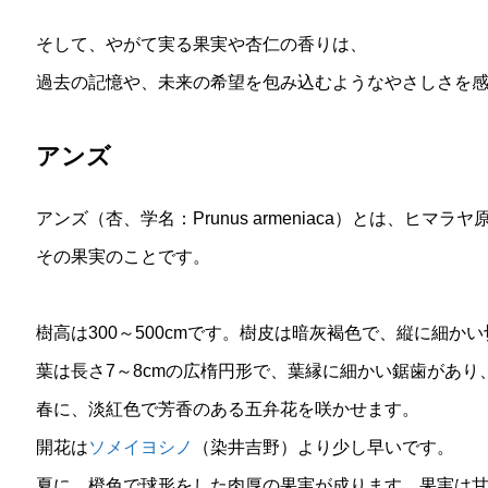
そして、やがて実る果実や杏仁の香りは、
過去の記憶や、未来の希望を包み込むようなやさしさを感
アンズ
アンズ（杏、学名：Prunus armeniaca）とは、ヒ
その果実のことです。
樹高は300～500cmです。樹皮は暗灰褐色で、縦に細か
葉は長さ7～8cmの広楕円形で、葉縁に細かい鋸歯があり
春に、淡紅色で芳香のある五弁花を咲かせます。
開花は
ソメイヨシノ
（染井吉野）より少し早いです。
夏に、橙色で球形をした肉厚の果実が成ります。果実は