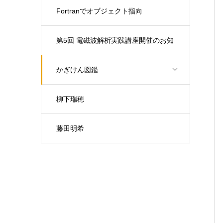
Fortranでオブジェクト指向
第5回 電磁波解析実践講座開催のお知
らせ（開催日：9月30日)
かぎけん図鑑
柳下瑞穂
藤田明希