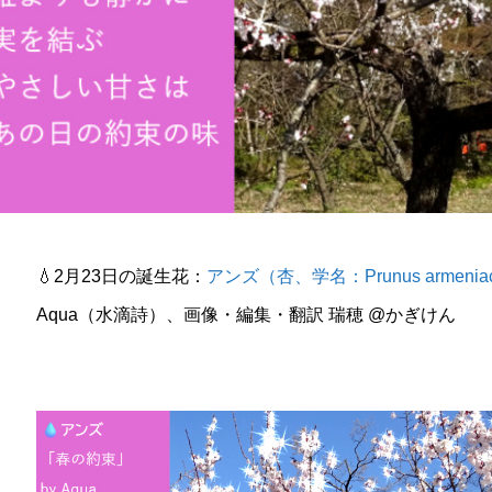
💧2月23日の誕生花：
アンズ（杏、学名：Prunus armenia
Aqua（水滴詩）、画像・編集・翻訳 瑞穂 @かぎけん