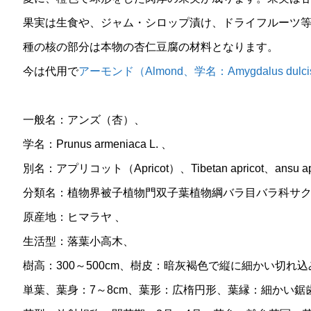
果実は生食や、ジャム・シロップ漬け、ドライフルーツ
種の核の部分は本物の杏仁豆腐の材料となります。
今は代用で
アーモンド（Almond、学名：Amygdalus dulc
一般名：アンズ（杏）、
学名：Prunus armeniaca L. 、
別名：アプリコット（Apricot）、Tibetan apricot、ansu ap
分類名：植物界被子植物門双子葉植物綱バラ目バラ科サク
原産地：ヒマラヤ 、
生活型：落葉小高木、
樹高：300～500cm、樹皮：暗灰褐色で縦に細かい切れ
単葉、葉身：7～8cm、葉形：広楕円形、葉縁：細かい鋸