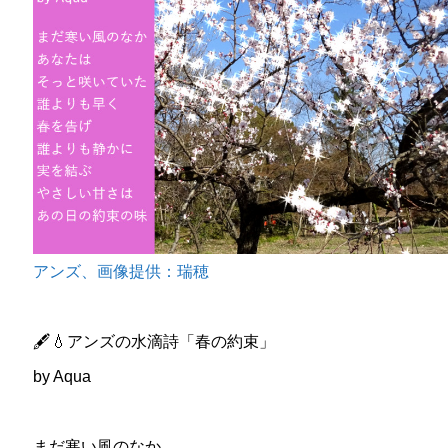
アンズ、画像提供：瑞穂
🖋️💧アンズの水滴詩「春の約束」
by Aqua
まだ寒い風のなか