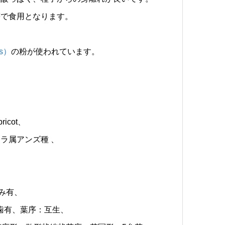
等で食用となります。
is）
の粉が使われています。
ricot、
ラ属アンズ種 、
込み有、
歯有、葉序：互生、