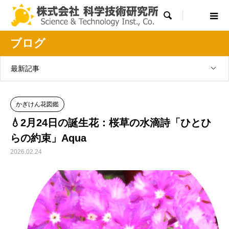

ブログ
最新記事
かぎけん花図鑑
💧2月24日の誕生花：桜草の水滴詩「ひとひ
らの約束」Aqua
2026.02.24