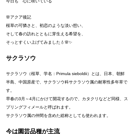
今日も 心に咲いている
🌸アクア後記
桜草の可憐さと、初恋のような淡い想い、
そして春の訪れとともに芽生える希望を、
そっとすくい上げてみました💧🌸✨
サクラソウ
サクラソウ（桜草、学名：Primula sieboldii）とは、日本、朝鮮
半島、中国原産で、サクラソウ科サクラソウ属の耐寒性多年草で
す。
早春の3月～4月にかけて開花するので、カタクリなどど同様、ス
プリングフィメールと呼ばれます。
サクラソウ属の仲間を含めた総称としても使われます。
今は園芸品種が主流