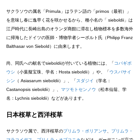
サクラソウの属名「Primula」はラテン語の「primos（最初）」
を意味し春に逸早く花を咲かせるから、種小名の「 sieboldii」は
江戸時代に長崎出島のオランダ商館に滞在し植物標本を多数海外
に掃海したドイツの医師・博物学者シーボルト氏（Philipp Franz
Balthasar von Siebold）に由来します。
尚、同氏への献名でsieboldiiが付いている植物には、「
コバギボ
ウシ
（小葉擬宝珠、学名：Hosta sieboldii）」や、「
ウスバサイ
シン
（ Asiasarum sieboldii）」、「
スダジイ
（学名：
Castanopsis sieboldii）」、
マツモトセンノウ
（松本仙翁、学
名：Lychnis sieboldii）などがあります。
日本桜草と西洋桜草
サクラソウ属で、西洋桜草の
プリムラ・ポリアンサ
、
プリムラ・
マラコイデス
、
プリムラ・オブコニカ
などは、ガーデニング店で