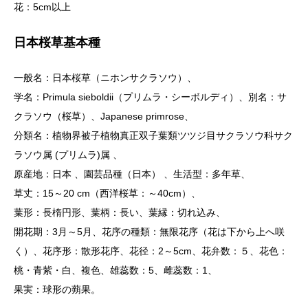
花：5cm以上
日本桜草基本種
一般名：日本桜草（ニホンサクラソウ）、
学名：Primula sieboldii（プリムラ・シーボルディ）、別名：サ
クラソウ（桜草）、Japanese primrose、
分類名：植物界被子植物真正双子葉類ツツジ目サクラソウ科サク
ラソウ属 (プリムラ)属 、
原産地：日本 、園芸品種（日本） 、生活型：多年草、
草丈：15～20 cm（西洋桜草：～40cm）、
葉形：長楕円形、葉柄：長い、葉縁：切れ込み、
開花期：3月～5月、花序の種類：無限花序（花は下から上へ咲
く）、花序形：散形花序、花径：2～5cm、花弁数：５、花色：
桃・青紫・白、複色、雄蕊数：5、雌蕊数：1、
果実：球形の蒴果。