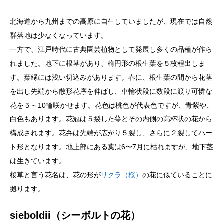
北海道から九州までの高原に自生していましたが、現在では自然
群落地は少なくなっています。
一方で、江戸時代に古典園芸植物として発展し多くの品種が作ら
れました。地下に根茎があり、楕円形の根生葉を５枚程出しま
す。葉縁には浅い切込みがあります。春に、根生葉の間から花茎
を出し先端から散形花序を伸ばし、車輪状段に数段に渡り可憐な
花を５～10輪咲かせます。花色は桃色が代表色ですが、青紫や、
白色もあります。花冠は５裂した萼とその内側の高杯状の花から
構成されます。花弁は先端が広がり５裂し、さらに２裂してハー
ト形となります。地上部にある葉は6〜7月に枯れますが、地下茎
は生きています。
桜草と言う花名は、花の形が
サクラ（桜）
の花に似ていることに
拠ります。
sieboldii（シーボルトの花）