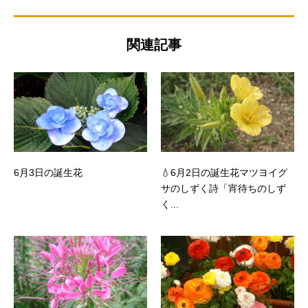
関連記事
6月3日の誕生花
💧6月2日の誕生花マツヨイグ
サのしずく詩「宵待ちのしず
く...