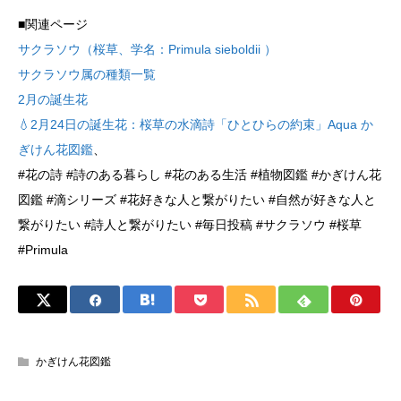
■関連ページ
サクラソウ（桜草、学名：Primula sieboldii ）
サクラソウ属の種類一覧
2月の誕生花
💧2月24日の誕生花：桜草の水滴詩「ひとひらの約束」Aqua か
ぎけん花図鑑
、
#花の詩 #詩のある暮らし #花のある生活 #植物図鑑 #かぎけん花
図鑑 #滴シリーズ #花好きな人と繋がりたい #自然が好きな人と
繋がりたい #詩人と繋がりたい #毎日投稿 #サクラソウ #桜草
#Primula
かぎけん花図鑑