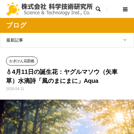

ブログ
最新記事
かぎけん花図鑑
💧4月11日の誕生花：ヤグルマソウ（矢車
草）水滴詩「風のまにまに」Aqua
2026.04.11