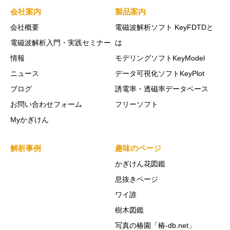
会社案内
製品案内
会社概要
電磁波解析ソフト KeyFDTDと
電磁波解析入門・実践セミナー
は
情報
モデリングソフトKeyModel
ニュース
データ可視化ソフトKeyPlot
ブログ
誘電率・透磁率データベース
お問い合わせフォーム
フリーソフト
Myかぎけん
解析事例
趣味のページ
かぎけん花図鑑
息抜きページ
ワイ誰
樹木図鑑
写真の椿園「椿-db.net」