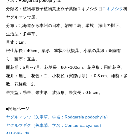
学名：Rodgersia podophylla、
分類名：植物界被子植物真正双子葉類ユキノシタ目
ユキノシタ
科
ヤグルマソウ属、
分布：北海道から本州の日本、朝鮮半島、環境：深山の樹下、
生活型：多年草、
草丈：1m、
根生葉長：40cm、葉形：掌状羽状複葉、小葉の葉縁：鋸歯有
り、葉序：互生、
開花期：5月～7月、花茎長：80〜100cm、花序形：円錐花序、
花弁：無し、花色：白、小花径（実際は萼）：0.3 cm、雄蕊：多
数、花柱数：2、
果実型：蒴果、果実形：狭卵形、果実長：0.5 cm。
■関連ページ
ヤグルマソウ（矢車草、学名：Rodgersia podophylla）
ヤグルマギク（矢車菊、学名：Centaurea cyanus）
4月の誕生花