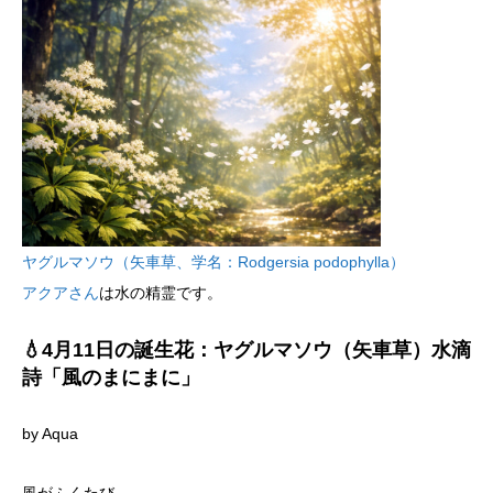
ヤグルマソウ（矢車草、学名：Rodgersia podophylla）
アクアさん
は水の精霊です。
💧4月11日の誕生花：ヤグルマソウ（矢車草）水滴
詩「風のまにまに」
by Aqua
風がふくたび