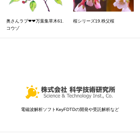
奥さんラブ❤❤万葉集草木61.
桜シリーズ19.秩父桜
コウゾ
電磁波解析ソフトKeyFDTDの開発や受託解析など