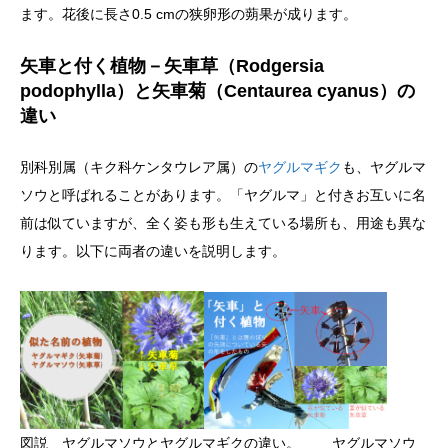
ます。花後に長さ0.5 cmの狭卵形の蒴果が成ります。
矢車と付く植物－矢車草（Rodgersia
podophylla）と矢車菊（Centaurea cyanus）の
違い
別科別属（キク科ケンタウレア属）の
ヤグルマギク
も、ヤグルマ
ソウと呼ばれることがあります。「ヤグルマ」と付きお互いに名
前は似ていますが、全く姿も形も生えている場所も、用途も異な
ります。以下に両者の違いを説明します。
図説 ヤグルマソウとヤグルマギクの違い。 ヤグルマソウ