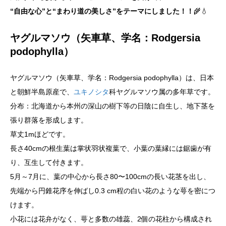
“自由な心”と“まわり道の美しさ”をテーマにしました！！
🌾💧
ヤグルマソウ（矢車草、学名：Rodgersia
podophylla）
ヤグルマソウ（矢車草、学名：Rodgersia podophylla）は、日本
と朝鮮半島原産で、
ユキノシタ
科ヤグルマソウ属の多年草です。
分布：北海道から本州の深山の樹下等の日陰に自生し、地下茎を
張り群落を形成します。
草丈1mほどです。
長さ40cmの根生葉は掌状羽状複葉で、小葉の葉縁には鋸歯が有
り、互生して付きます。
5月～7月に、葉の中心から長さ80〜100cmの長い花茎を出し、
先端から円錐花序を伸ばし0.3 cm程の白い花のような萼を密につ
けます。
小花には花弁がなく、萼と多数の雄蕊、2個の花柱から構成され