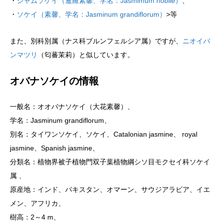
・
シャムソケイ（暹羅素馨、学名：Jasmimum nobile）
、
・
ソケイ（素馨、学名：Jasminum grandiflorum）
>等
また、別科別属（ナス科ブルンフェルシア属）ですが、
ニオイバ
ンマツリ
（匂蕃茉莉）と似しています。
オバナソケイの情報
一般名：オオバナソケイ（大花素馨）、
学名：Jasminum grandiflorum、
別名：タイワンソケイ、ソケイ、Catalonian jasmine、 royal
jasmine、Spanish jasmine、
分類名：植物界被子植物門双子葉植物綱シソ目モクセイ科ソケイ
属 、
原産地：インド、パキスタン、オマーン、サウジアラビア、イエ
メン、アフリカ、
樹高：2～4 m、