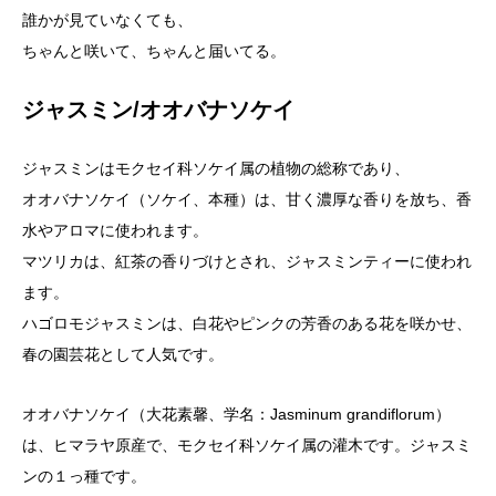
誰かが見ていなくても、
ちゃんと咲いて、ちゃんと届いてる。
ジャスミン/オオバナソケイ
ジャスミンはモクセイ科ソケイ属の植物の総称であり、
オオバナソケイ（ソケイ、本種）は、甘く濃厚な香りを放ち、香
水やアロマに使われます。
マツリカは、紅茶の香りづけとされ、ジャスミンティーに使われ
ます。
ハゴロモジャスミンは、白花やピンクの芳香のある花を咲かせ、
春の園芸花として人気です。
オオバナソケイ（大花素馨、学名：Jasminum grandiflorum）
は、ヒマラヤ原産で、モクセイ科ソケイ属の灌木です。ジャスミ
ンの１っ種です。