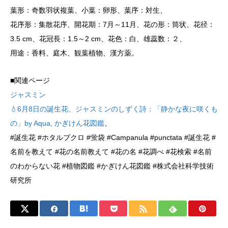
葉形：奇数羽状複葉、小葉：卵形、葉序：対生、
花序形：集散花序、開花期：7月～11月、花の形：筒状、花径：
3.5 cm、花冠長：1.5～2 cm、花色：白、雄蕊数：２、
用途：香料、庭木、観葉植物、漢方薬。
■関連ページ
ジャスミン
💧6月8日の誕生花、ジャスミンのしずく詩：「静かな夜に咲くも
の」by Aqua, かぎけん花図鑑
、
#誕生花 #ホタルブクロ #蛍袋 #Campanula #punctata #誕生花 #
名前を教えて #花の名前教えて #花の名 #花調べ #花検索 #名前
のわからない花 #植物図鑑 #かぎけん花図鑑 #株式会社科学技術
研究所