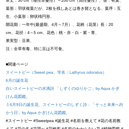
草丈：30 cm（矮性非蔓性）～200 cm（高性蔓性）、茎：有翼、
葉形：羽状複葉だが、2枚を残しあとは巻き髭となる、葉序：互
生、小葉形：卵状楕円形、
開花期：一年中(最盛期、4月～7月）、花柄（花茎）長：20
cm、花径：4～5 cm、花色：桃・赤・白・紫・青、
果実型：豆果、
注：全草有毒、特に豆は不可食。
■関連ページ
スイートピー（Sweet pea、学名：Lathyrus odoratus）
6月の誕生花
白いスイートピーの水滴詩 「しずくのゆりかご」by Aqua かぎ
けん花図鑑
、
💧6月9日の誕生花、スイートピーのしずく詩：「そっと未来へ向
かう日」by Aqua かぎけん花図鑑
、
#スイートピー #Sweetpea #誕生花 #名前を教えて #花の名前教
えて #花の名 #花調べ #花検索 #名前のわからない花 #植物図鑑 #