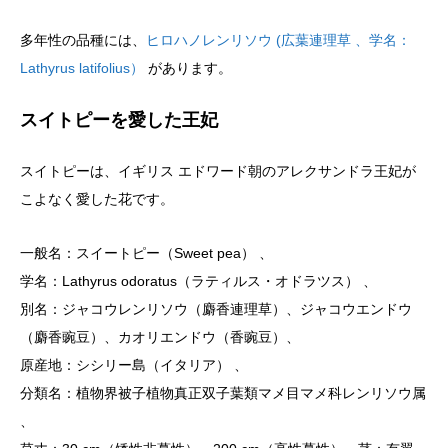
多年性の品種には、
ヒロハノレンリソウ (広葉連理草 、学名：
Lathyrus latifolius）
があります。
スイトピーを愛した王妃
スイトピーは、イギリス エドワード朝のアレクサンドラ王妃が
こよなく愛した花です。
一般名：スイートピー（Sweet pea） 、
学名：Lathyrus odoratus（ラティルス・オドラツス） 、
別名：ジャコウレンリソウ（麝香連理草）、ジャコウエンドウ
（麝香豌豆）、カオリエンドウ（香豌豆）、
原産地：シシリー島（イタリア） 、
分類名：植物界被子植物真正双子葉類マメ目マメ科レンリソウ属
、