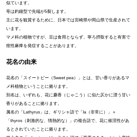
似ています。
萼は釣鐘型で先端が5裂します。
主に花を観賞するために、日本では宮崎県や岡山県で生産されて
います。
マメ科の植物ですが、豆は食用とならず、寧ろ摂取すると有害で
痙性麻痺を発症することがあります。
花名の由来
花名の「スイートピー（Sweet pea）」とは、甘い香りがあるマ
メ科植物ということに拠ります。
別名は、いずれも、花に麝香（じゃこう）に似た仄かに漂う甘い
香りがあることに拠ります。
属名の「Lathyrus」は、ギリシャ語で「la（非常に）」＋
「thyros（刺激的な、情熱的な）」の複合語で、花に催淫性があ
るとされていたことに拠ります。