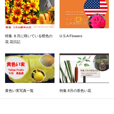
特集 ８月に咲いている橙色の
U.S.A Flowers
花 花日記
黄色い実写真一覧
特集 8月の茶色い花