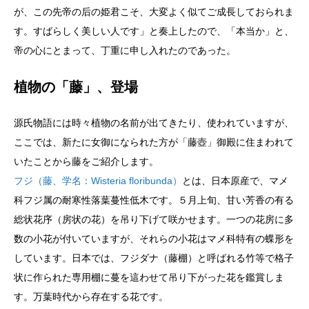
が、この先帝の后の姫君こそ、大変よく似てご成長しておられま
す。すばらしく美しい人です」と奏上したので、「本当か」と、
帝の心にとまって、丁重に申し入れたのであった。
植物の「藤」、登場
源氏物語には時々植物の名前が出てきたり、使われていますが、
ここでは、新たに女御になられた方が「藤壺」御殿に住まわれて
いたことから藤をご紹介します。
フジ（藤、学名：Wisteria floribunda）
とは、日本原産で、マメ
科フジ属の耐寒性落葉蔓性低木です。５月上旬、甘い芳香の有る
総状花序（房状の花）を吊り下げて咲かせます。一つの花房に多
数の小花が付いていますが、それらの小花はマメ科特有の蝶形を
しています。日本では、フジダナ（藤棚）と呼ばれる竹等で格子
状に作られた専用棚に蔓を這わせて吊り下がった花を鑑賞しま
す。万葉時代から存在する花です。