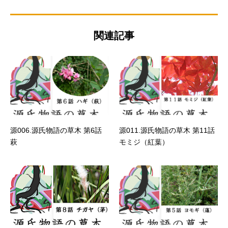
関連記事
源006.源氏物語の草木 第6話
源011.源氏物語の草木 第11話
萩
モミジ（紅葉）