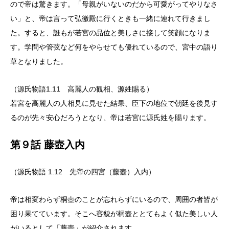
ので帝は驚きます。「母親がいないのだから可愛がってやりなさ
い」と、帝は言って弘徽殿に行くときも一緒に連れて行きまし
た。すると、誰もが若宮の品位と美しさに接して笑顔になりま
す。学問や管弦など何をやらせても優れているので、宮中の語り
草となりました。
（源氏物語1.11 高麗人の観相、源姓賜る）
若宮を高麗人の人相見に見せた結果、臣下の地位で朝廷を後見す
るのが先々安心だろうとなり、帝は若宮に源氏姓を賜ります。
第９話 藤壺入内
（源氏物語 1.12 先帝の四宮（藤壺）入内）
帝は相変わらず桐壺のことが忘れらずにいるので、周囲の者皆が
困り果てています。そこへ容貌が桐壺ととてもよく似た美しい人
がいるとして「藤壺」が紹介されます。