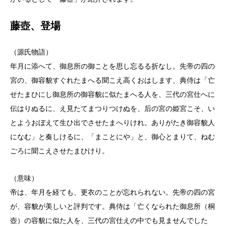
藤壺、登場
（源氏物語）
年月に添へて、御息所の御ことを思し忘るる折なし。先帝の四の
宮の、御容貌すぐれたまへる聞こえ高くおはします、典侍は「亡
せたまひにし御息所の御容貌に似たまへる人を、三代の宮仕へに
伝はりぬるに、え見たてまつりつけぬを、后の宮の姫宮こそ、い
とようおぼえて生ひ出でさせたまへりけれ。ありがたき御容貌人
になむ」と奏しけるに、「まことにや」と、御心とまりて、ねむ
ごろに聞こえさせたまひけり。
（意味）
帝は、年月を経ても、更衣のことが忘れられない。先帝の四の宮
が、容貌が美しいと評判です。典侍は「亡くなられた御息所（桐
壺）の容貌に似た人を、三代の宮仕えの中でも見ませんでした