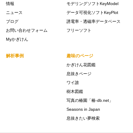
情報
モデリングソフトKeyModel
ニュース
データ可視化ソフトKeyPlot
ブログ
誘電率・透磁率データベース
お問い合わせフォーム
フリーソフト
Myかぎけん
解析事例
趣味のページ
かぎけん花図鑑
息抜きページ
ワイ誰
樹木図鑑
写真の椿園「椿-db.net」
Seasons in Japan
息抜きたい夢検索