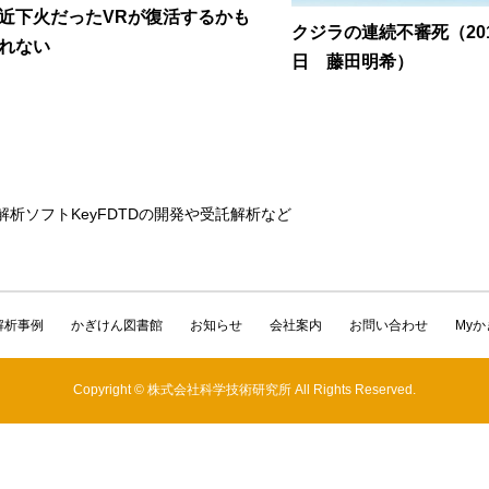
近下火だったVRが復活するかも
クジラの連続不審死（201
れない
日 藤田明希）
解析ソフトKeyFDTDの開発や受託解析など
解析事例
かぎけん図書館
お知らせ
会社案内
お問い合わせ
My
Copyright © 株式会社科学技術研究所 All Rights Reserved.