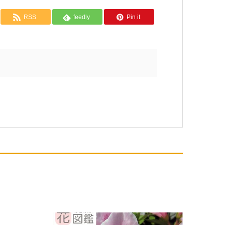
RSS
feedly
Pin it