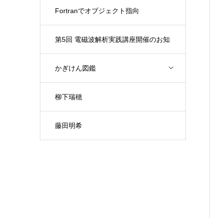
Fortranでオブジェクト指向
第5回 電磁波解析実践講座開催のお知
らせ（開催日：9月30日)
かぎけん図鑑
柳下瑞穂
藤田明希