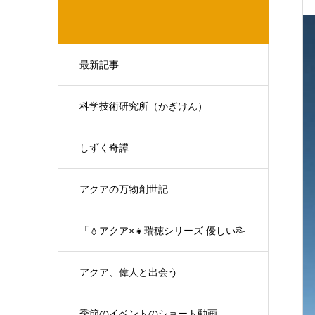
最新記事
科学技術研究所（かぎけん）
しずく奇譚
アクアの万物創世記
「💧アクア×👧瑞穂シリーズ 優しい科
学の対話」
アクア、偉人と出会う
季節のイベントのショート動画