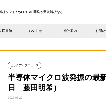
解析ソフトKeyFDTDの開発や受託解析など
ん図書館
お知らせ
会社案内
お問い
ピックアップニュース
半導体マイクロ波発振の最新動
日 藤田明希）
2017.05.29