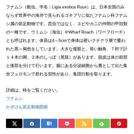
フナムシ（船虫、学名：Ligia exotica Roux）は、日本全国のみ
ならず世界中の海岸で見られるゴキブリに似たフナムシ科フナム
シ属の節足動物です。昆虫ではなく、エビやカニの仲間の甲殻類
の一種です。ウミムシ（海虫）やWharf Roach（ワーフローチ）
とも呼ばれます。体長は4～5cmで身体は硬いクチクラ層で覆わ
れた黒～褐色をしています。大きな複眼と、長い触角、７対で計
１４本の脚、２本のしっぽ（尾肢）があります。脱皮は体の前部
と後部を分けて行います。腸にある分泌細胞から糞として出た集
合フェロモンで群れる習性があり、集団行動を取ります。
詳細は、柿をご覧ください。
フナムシ
かぎけん節足動物図鑑