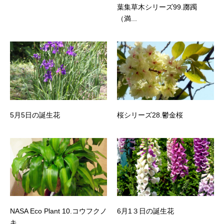
葉集草木シリーズ99.躑躅
（満...
5月5日の誕生花
桜シリーズ28.鬱金桜
NASA Eco Plant 10.コウフクノ
6月1３日の誕生花
キ