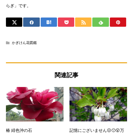
らぎ」です。
かぎけん花図鑑
関連記事
椿 緋色沖の石
記憶にございません😖🙁😲万