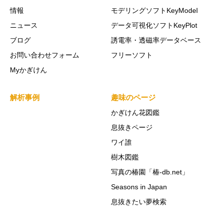
情報
モデリングソフトKeyModel
ニュース
データ可視化ソフトKeyPlot
ブログ
誘電率・透磁率データベース
お問い合わせフォーム
フリーソフト
Myかぎけん
解析事例
趣味のページ
かぎけん花図鑑
息抜きページ
ワイ誰
樹木図鑑
写真の椿園「椿-db.net」
Seasons in Japan
息抜きたい夢検索