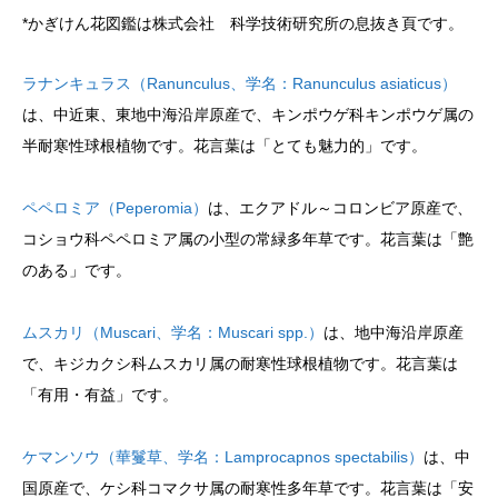
*かぎけん花図鑑は株式会社 科学技術研究所の息抜き頁です。
ラナンキュラス（Ranunculus、学名：Ranunculus asiaticus）
は、中近東、東地中海沿岸原産で、キンポウゲ科キンポウゲ属の
半耐寒性球根植物です。花言葉は「とても魅力的」です。
ペペロミア（Peperomia）
は、エクアドル～コロンビア原産で、
コショウ科ペペロミア属の小型の常緑多年草です。花言葉は「艶
のある」です。
ムスカリ（Muscari、学名：Muscari spp.）
は、地中海沿岸原産
で、キジカクシ科ムスカリ属の耐寒性球根植物です。花言葉は
「有用・有益」です。
ケマンソウ（華鬘草、学名：Lamprocapnos spectabilis）
は、中
国原産で、ケシ科コマクサ属の耐寒性多年草です。花言葉は「安