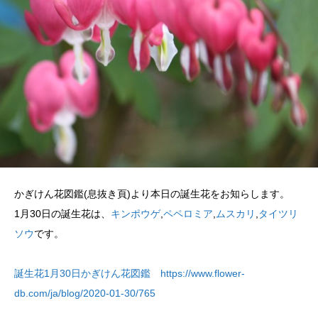
かぎけん花図鑑(息抜き頁)より本日の誕生花をお知らします。
1月30日の誕生花は、
キンポウゲ
,
ペペロミア
,
ムスカリ
,
タイツリ
ソウ
です。
誕生花1月30日かぎけん花図鑑 https://www.flower-
db.com/ja/blog/2020-01-30/765