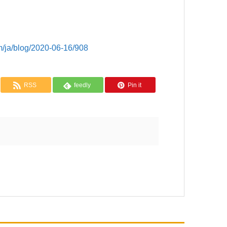
blog/2020-06-16/908
RSS
feedly
Pin it