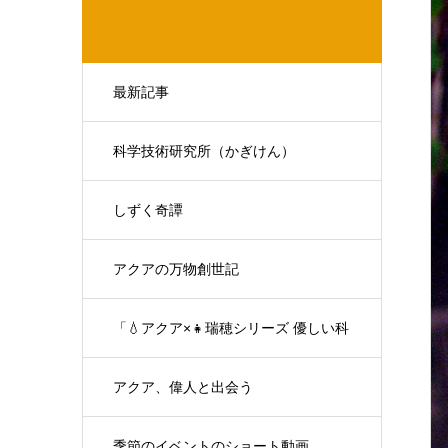
最新記事
科学技術研究所（かぎけん）
しずく奇譚
アクアの万物創世記
「💧アクア×👧瑞穂シリーズ 優しい科
学の対話」
アクア、偉人と出会う
季節のイベントのショート動画