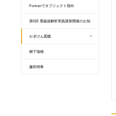
Fortranでオブジェクト指向
第5回 電磁波解析実践講座開催のお知
らせ（開催日：9月30日)
かぎけん図鑑
柳下瑞穂
藤田明希