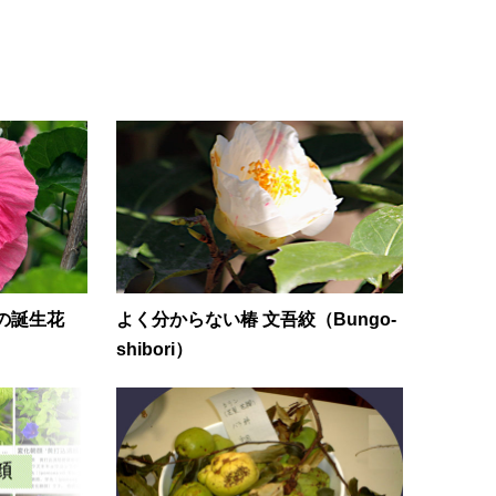
日の誕生花
よく分からない椿 文吾絞（Bungo-
shibori）