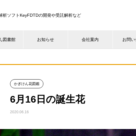
解析ソフトKeyFDTDの開発や受託解析など
ん図書館
お知らせ
会社案内
お問い
かぎけん花図鑑
6月16日の誕生花
2020.06.16