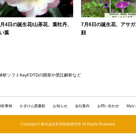
2月4日の誕生花/山茶花、葉牡丹、
7月6日の誕生花、アサ
い葉
顔
解析ソフトKeyFDTDの開発や受託解析など
解析事例
かぎけん図書館
お知らせ
会社案内
お問い合わせ
My
Copyright © 株式会社科学技術研究所 All Rights Reserved.