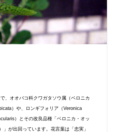
、欧州原産で、オオバコ科クワガタソウ属（ベロニカ
cata）や、ロンギフォリア（Veronica
eduncularis）とその改良品種「ベロニカ・オッ
rd blue'）」が出回っています。花言葉は「忠実」