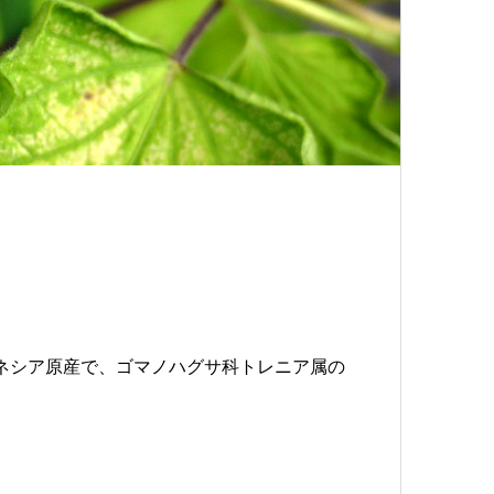
）は、インドネシア原産で、ゴマノハグサ科トレニア属の