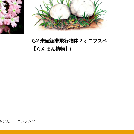
ら2.未確認非飛行物体？オニフスベ
【らんまん植物】\
かぎけん
コンテンツ