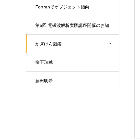
Fortranでオブジェクト指向
第5回 電磁波解析実践講座開催のお知
らせ（開催日：9月30日)
かぎけん図鑑
柳下瑞穂
藤田明希