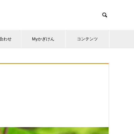

合わせ
Myかぎけん
コンテンツ