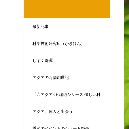
最新記事
科学技術研究所（かぎけん）
しずく奇譚
アクアの万物創世記
「💧アクア×👧瑞穂シリーズ 優しい科
学の対話」
アクア、偉人と出会う
季節のイベントのショート動画