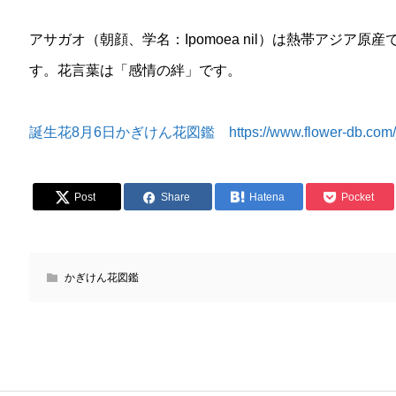
アサガオ（朝顔、学名：Ipomoea nil）は熱帯アジア
す。花言葉は「感情の絆」です。
誕生花8月6日かぎけん花図鑑 https://www.flower-db.com/ja/b
Post
Share
Hatena
Pocket
かぎけん花図鑑