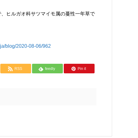
原産で、ヒルガオ科サツマイモ属の蔓性一年草で
log/2020-08-06/962
RSS
feedly
Pin it