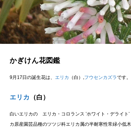
かぎけん花図鑑
9月17日の誕生花は、
エリカ
（白）,
フウセンカズラ
です。
エリカ
（白）
白いエリカの エリカ・コロランス 'ホワイト・デライト' (Erica co
カ原産園芸品種のツツジ科エリカ属の半耐寒性常緑小低