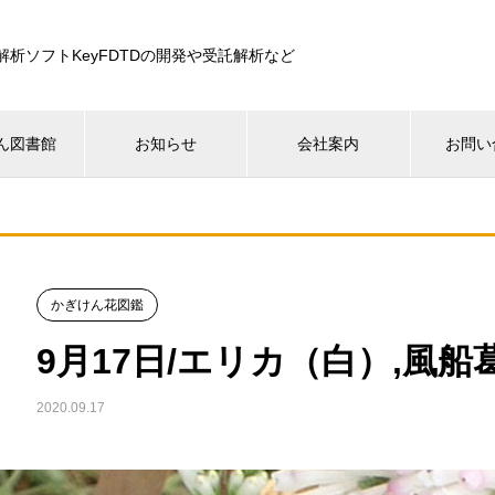
解析ソフトKeyFDTDの開発や受託解析など
ん図書館
お知らせ
会社案内
お問い
かぎけん花図鑑
9月17日/エリカ（白）,風船
2020.09.17