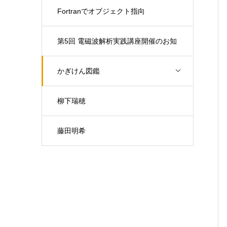
Fortranでオブジェクト指向
第5回 電磁波解析実践講座開催のお知
らせ（開催日：9月30日)
かぎけん図鑑
柳下瑞穂
藤田明希