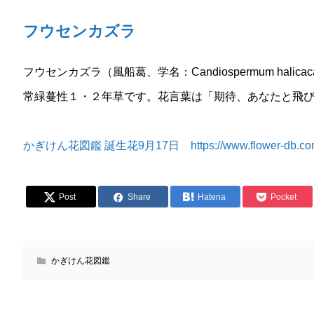
フウセンカズラ
フウセンカズラ（風船葛、学名：Candiospermum hal
常緑蔓性１・２年草です。花言葉は「期待、あなたと飛
かぎけん花図鑑 誕生花9月17日 https://www.flower-db.com/ja
Post
Share
Hatena
Pocket
かぎけん花図鑑