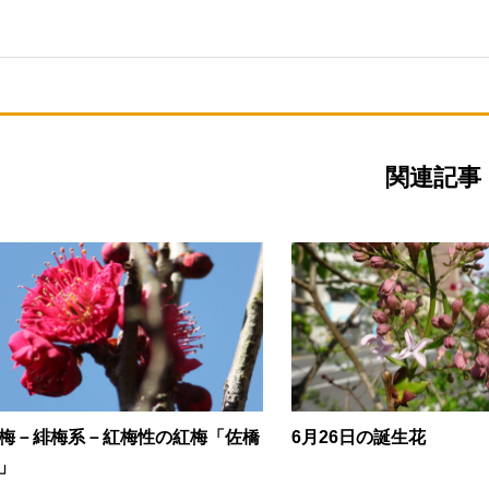
関連記事
梅－緋梅系－紅梅性の紅梅「佐橋
6月26日の誕生花
」