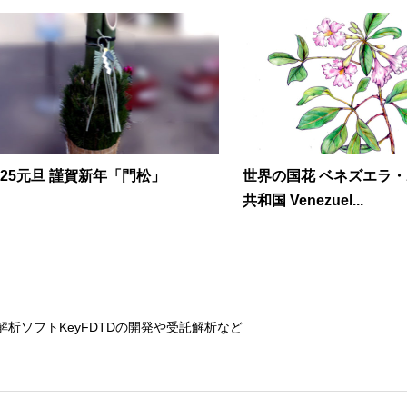
025元旦 謹賀新年「門松」
世界の国花 ベネズエラ
共和国 Venezuel...
解析ソフトKeyFDTDの開発や受託解析など