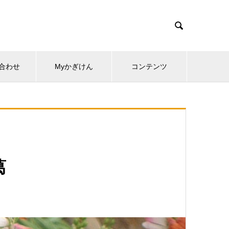

合わせ
Myかぎけん
コンテンツ
葛