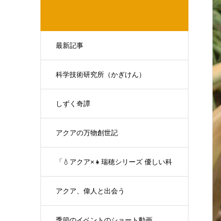
最新記事
科学技術研究所（かぎけん）
しずく奇譚
アクアの万物創世記
「💧アクア×👧瑞穂シリーズ 優しい科
学の対話」
アクア、偉人と出会う
季節のイベントのショート動画