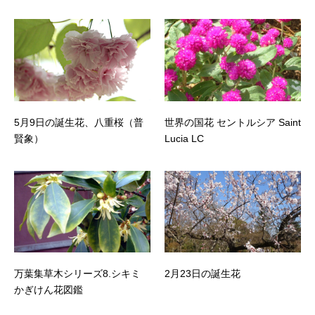
5月9日の誕生花、八重桜（普
世界の国花 セントルシア Saint
賢象）
Lucia LC
万葉集草木シリーズ8.シキミ
2月23日の誕生花
かぎけん花図鑑