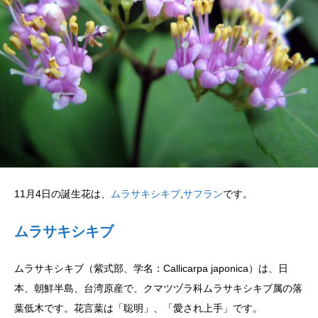
11月4日の誕生花は、
ムラサキシキブ
,
サフラン
です。
ムラサキシキブ
ムラサキシキブ（紫式部、学名：Callicarpa japonica）は、日
本、朝鮮半島、台湾原産で、クマツヅラ科ムラサキシキブ属の落
葉低木です。花言葉は「聡明」、「愛され上手」です。