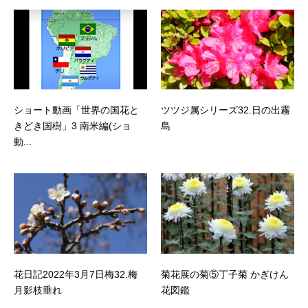
ショート動画「世界の国花と
ツツジ属シリーズ32.日の出霧
きどき国樹」3 南米編(ショ
島
動...
花日記2022年3月7日梅32.梅
菊花展の菊⑤丁子菊 かぎけん
月影枝垂れ
花図鑑