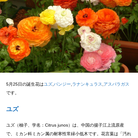
5月25日の誕生花は
ユズ
,
パンジー
,
ラナンキュラス
,
アスパラガス
です。
ユズ
ユズ（柚子、学名：Citrus junos）は、中国の揚子江上流原産
で、ミカン科ミカン属の耐寒性常緑小低木です。花言葉は「汚れ