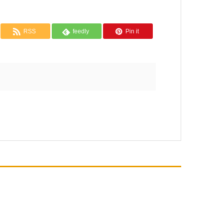
RSS
feedly
Pin it