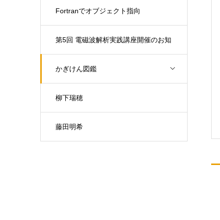
Fortranでオブジェクト指向
第5回 電磁波解析実践講座開催のお知
らせ（開催日：9月30日)
かぎけん図鑑
柳下瑞穂
藤田明希