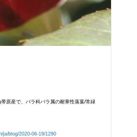
～亜熱帯原産で、バラ科バラ属の耐寒性落葉/常緑
/blog/2020-06-19/1290