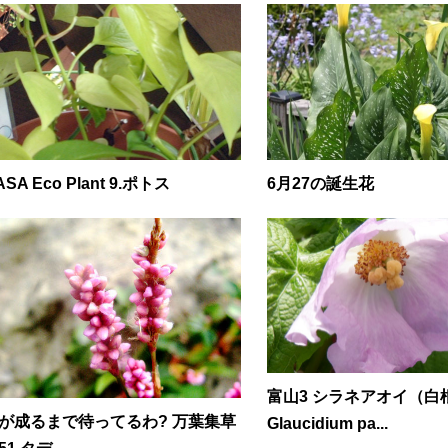
ASA Eco Plant 9.ポトス
6月27の誕生花
富山3 シラネアオイ（白
が成るまで待ってるわ? 万葉集草
Glaucidium pa...