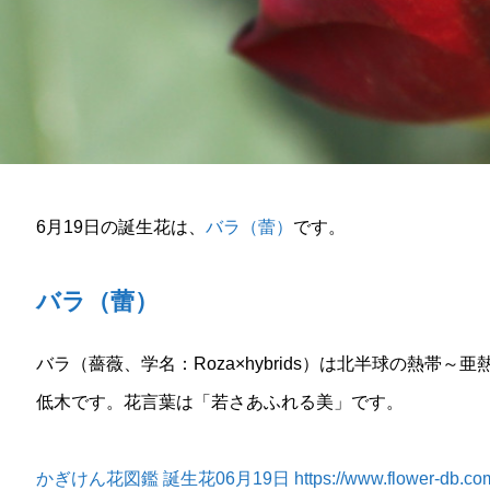
6月19日の誕生花は、
バラ（蕾）
です。
バラ（蕾）
バラ（薔薇、学名：Roza×hybrids）は北半球の熱帯
低木です。花言葉は「若さあふれる美」です。
かぎけん花図鑑 誕生花06月19日 https://www.flower-db.com/ja