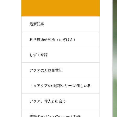
最新記事
科学技術研究所（かぎけん）
しずく奇譚
アクアの万物創世記
「💧アクア×👧瑞穂シリーズ 優しい科
学の対話」
アクア、偉人と出会う
季節のイベントのショート動画