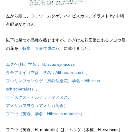
左から順に、フヨウ、ムクゲ、ハイビスカス、イラスト by 中嶋
有紀＠かぎけん
以下に幾つか品種を載せますが、かぎけん花図鑑にあるフヨウ属
の花を、
特集 フヨウ属の花
に載せました。
ムクゲ(槿、学名：Hibiscus syriacus)
、
タチアオイ（立葵、学名：Althaea rosea）
、
フウリンブッソウゲ（風鈴仏桑花、学名：Hibiscus
schizopetalus）
、
ヒビスクス・アルノッティアヌス
、
アメリカフヨウ（アメリカ芙蓉）
、
フヨウ（芙蓉、学名：Hibiscus mutabilis）
フヨウ（芙蓉、H. mutabilis）は、ムクゲ（木槿、H. syriacus）