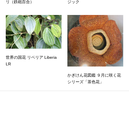
リ（鉄砲百合）
ジック
世界の国花 リベリア Liberia
LR
かぎけん花図鑑 ９月に咲く花
シリーズ「茶色花」