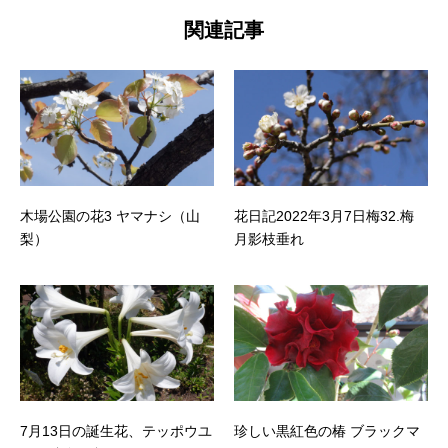
関連記事
木場公園の花3 ヤマナシ（山
花日記2022年3月7日梅32.梅
梨）
月影枝垂れ
7月13日の誕生花、テッポウユ
珍しい黒紅色の椿 ブラックマ