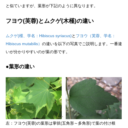
と似ていますが、葉形が下記のように異なります。
フヨウ(芙蓉)とムクゲ(木槿)の違い
ムクゲ(槿、学名：Hibiscus syriacus)
と
フヨウ（芙蓉、学名：
Hibiscus mutabilis）
の違いを以下の写真でご説明します。一番違
いが分かりやすいのが葉の形です。
●葉形の違い
、
左：フヨウ(芙蓉)の葉形は掌状(五角形～多角形)で葉の付け根