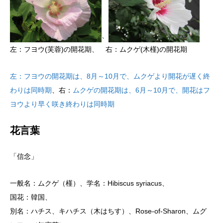
、
左：フヨウ(芙蓉)の開花期、 右：ムクゲ(木槿)の開花期
左：フヨウの開花期は、8月～10月で、ムクゲより開花が遅く終
わりは同時期
、右：
ムクゲの開花期は、6月～10月で、開花はフ
ヨウより早く咲き終わりは同時期
花言葉
「信念」
一般名：ムクゲ（槿）、学名：Hibiscus syriacus、
国花：韓国、
別名：ハチス、キハチス（木はちす）、Rose-of-Sharon、ムグ