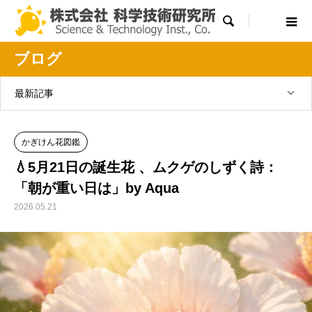

ブログ
最新記事
かぎけん花図鑑
💧5月21日の誕生花 、ムクゲのしずく詩：
「朝が重い日は」by Aqua
2026.05.21