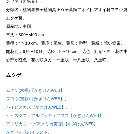
ンファ（無窮花）、
分類名：植物界被子植物真正双子葉類アオイ目アオイ科フヨウ属
ムクゲ種、
原産地：中国、
草丈：300〜400 cm、
葉径：4〜10 cm、葉序：互生、葉形：卵型、葉縁：荒い鋸歯、
開花期：6月〜10月、花径：8〜10 cm、花色：紅紫・白・花の中
心部が紅色、花の咲き方：一重咲・半八重咲・八重咲。
ムクゲ
ムクゲ(木槿)【かぎけんWEB】
、
フヨウ(芙蓉)【かぎけんWEB】
、
ハイビスカス【かぎけんWEB】
、
ヒビスクス・アルノッティアヌス【かぎけんWEB】
、
アメリカフヨウ(アメリカ芙蓉)【かぎけんWEB】
かぎけん花のイラスト
、