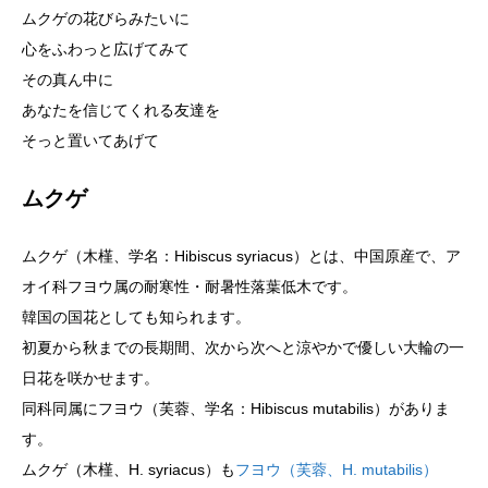
ムクゲの花びらみたいに
心をふわっと広げてみて
その真ん中に
あなたを信じてくれる友達を
そっと置いてあげて
ムクゲ
ムクゲ（木槿、学名：Hibiscus syriacus）とは、中国原産で、ア
オイ科フヨウ属の耐寒性・耐暑性落葉低木です。
韓国の国花としても知られます。
初夏から秋までの長期間、次から次へと涼やかで優しい大輪の一
日花を咲かせます。
同科同属にフヨウ（芙蓉、学名：Hibiscus mutabilis）がありま
す。
ムクゲ（木槿、H. syriacus）も
フヨウ（芙蓉、H. mutabilis）