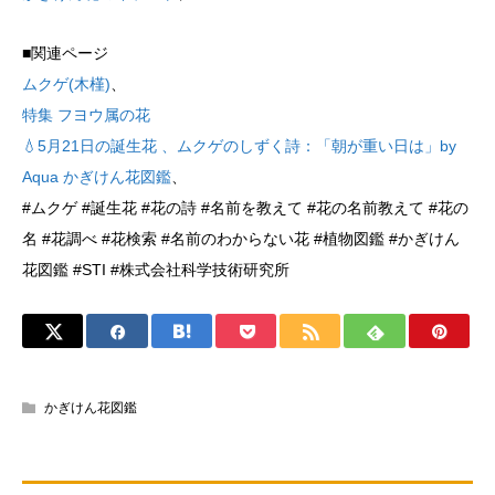
■関連ページ
ムクゲ(木槿)
、
特集 フヨウ属の花
💧5月21日の誕生花 、ムクゲのしずく詩：「朝が重い日は」by
Aqua かぎけん花図鑑
、
#ムクゲ #誕生花 #花の詩 #名前を教えて #花の名前教えて #花の
名 #花調べ #花検索 #名前のわからない花 #植物図鑑 #かぎけん
花図鑑 #STI #株式会社科学技術研究所
かぎけん花図鑑