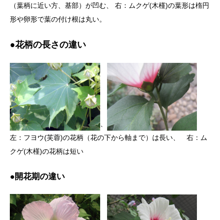
（葉柄に近い方、基部）が凹む、 右：ムクゲ(木槿)の葉形は楕円
形や卵形で葉の付け根は丸い。
●花柄の長さの違い
、
左：フヨウ(芙蓉)の花柄（花の下から軸まで）は長い、 右：ム
クゲ(木槿)の花柄は短い
●開花期の違い