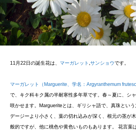
11月22日の誕生花は、
マーガレット
,
サンショウ
です。
マーガレット（Marguerite、学名：Argyranthemum frutes
で、キク科キク属の半耐寒性多年草です。春～夏に、シャスタデ
咲かせます。Margueriteとは、ギリシャ語で、真珠
デージーより小さく、葉の切れ込みが深く、根元の茎が
般的ですが、他に桃色や黄色いものもあります。 花言葉