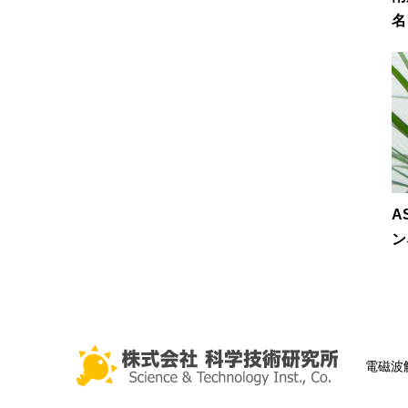
名：
A
ン
電磁波