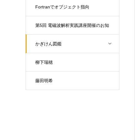
Fortranでオブジェクト指向
第5回 電磁波解析実践講座開催のお知
らせ（開催日：9月30日)
かぎけん図鑑
柳下瑞穂
藤田明希