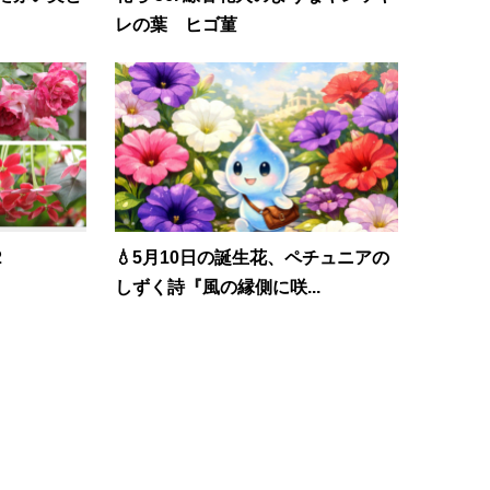
レの葉 ヒゴ菫
2
💧5月10日の誕生花、ペチュニアの
しずく詩『風の縁側に咲...