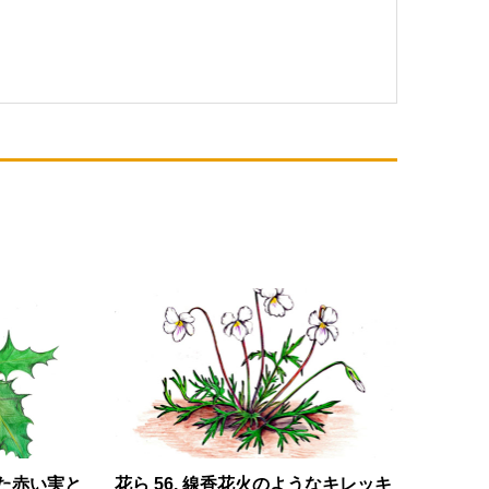
た赤い実と
花ら 56. 線香花火のようなキレッキ