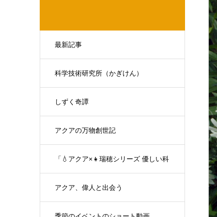
最新記事
科学技術研究所（かぎけん）
しずく奇譚
アクアの万物創世記
「💧アクア×👧瑞穂シリーズ 優しい科
学の対話」
アクア、偉人と出会う
季節のイベントのショート動画