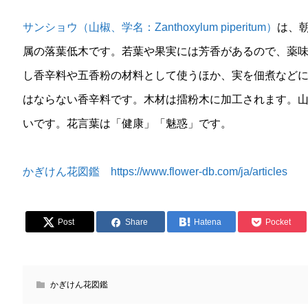
サンショウ（山椒、学名：Zanthoxylum piperitum）
は、
属の落葉低木です。若葉や果実には芳香があるので、薬
し香辛料や五香粉の材料として使うほか、実を佃煮など
はならない香辛料です。木材は擂粉木に加工されます。
いです。花言葉は「健康」「魅惑」です。
かぎけん花図鑑 https://www.flower-db.com/ja/articles
Post
Share
Hatena
Pocket
かぎけん花図鑑