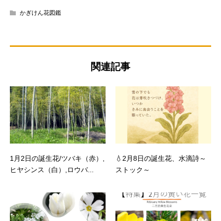
かぎけん花図鑑
関連記事
1月2日の誕生花/ツバキ（赤）,
💧2月8日の誕生花、水滴詩～
ヒヤシンス（白）,ロウバ...
ストック～