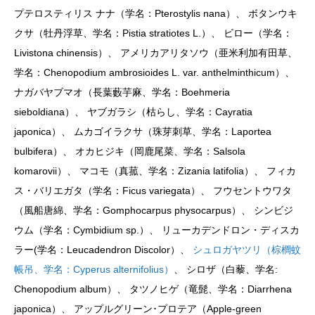
プテロスティリス ナナ（学名：Pterostylis nana）、 ボタンウキ
クサ（牡丹浮草、学名：Pistia stratiotes L.）、 ビロー（学名：
Livistona chinensis）、 アメリカアリタソウ（亜米利加有田草、
学名：Chenopodium ambrosioides L. var. anthelminthicum）、
ナガバヤブマオ（長葉藪芋麻、学名：Boehmeria
sieboldiana）、 ヤブガラシ（枯らし、学名：Cayratia
japonica）、 ムカゴイラクサ（珠芽刺草、学名：Laportea
bulbifera）、 オカヒジキ（岡鹿尾菜、学名：Salsola
komarovii）、 マコモ（真菰、学名：Zizania latifolia）、 フィカ
ス・バリエガタ（学名：Ficus variegata）、 フウセントウワタ
（風船唐綿、学名：Gomphocarpus physocarpus）、 シンビジ
ウム（学名：Cymbidium sp.）、 リューカデンドロン・ディスカ
ラー(学名：Leucadendron Discolor）、
シュロガヤツリ（棕櫚蚊
帳吊、学名：Cyperus alternifolius）
、 シロザ（白藜、学名:
Chenopodium album）、 タツノヒゲ（竜髭、学名：Diarrhena
japonica）、 アップルグリーン･プロテア（Apple-green