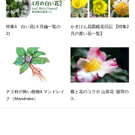
特集4 白い花(４月編一覧の
かぎけん花図鑑花日記 【特集2
2)
月の黄い花一覧】
ナス科の怖い植物4 マンドレイ
蝶と花のコラボ 山茶花 ‘揚羽の
ク（Mandrake）
蝶̵...