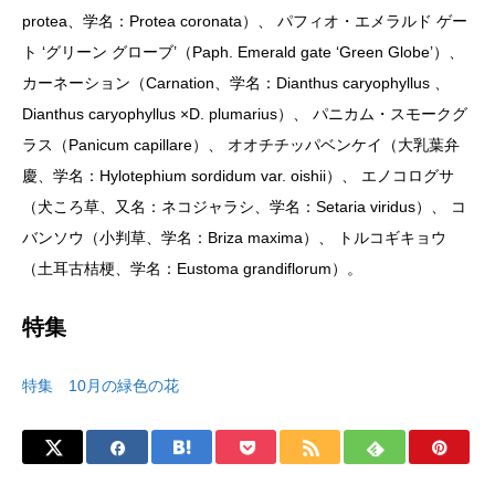
protea、学名：Protea coronata）、 パフィオ・エメラルド ゲー
ト ‘グリーン グローブ’（Paph. Emerald gate ‘Green Globe’）、
カーネーション（Carnation、学名：Dianthus caryophyllus 、
Dianthus caryophyllus ×D. plumarius）、 パニカム・スモークグ
ラス（Panicum capillare）、 オオチチッパベンケイ（大乳葉弁
慶、学名：Hylotephium sordidum var. oishii）、 エノコログサ
（犬ころ草、又名：ネコジャラシ、学名：Setaria viridus）、 コ
バンソウ（小判草、学名：Briza maxima）、 トルコギキョウ
（土耳古桔梗、学名：Eustoma grandiflorum）。
特集
特集 10月の緑色の花