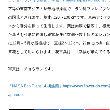
コチョウラン（胡蝶蘭、学名：Phalaenopsis aphrodite）
ア等の東南アジアの熱帯地域原産で、ラン科ファレノプ
の国花とされます。草丈は20〜100 cmです。東南アジ
木から養分を摂って生活します。葉は肉厚で幅広く、根
た花茎を弓形に伸張し総状花序に数個〜数十個のエレガ
に12月～5月が最盛期で、直径2〜12 cm、花色には桃
答花として用いられます。花言葉は、「幸福が飛んでく
写真はコチョウランです。
「NASA Eco Plant 14.胡蝶蘭」https://www.flower-db.com/ja/a
aphrodite