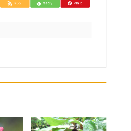
RSS
feedly
Pin it