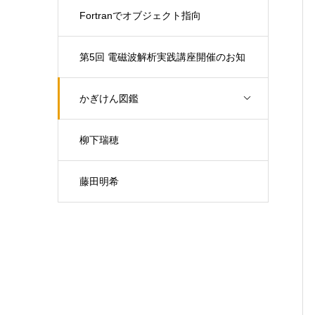
Fortranでオブジェクト指向
第5回 電磁波解析実践講座開催のお知
らせ（開催日：9月30日)
かぎけん図鑑
柳下瑞穂
藤田明希