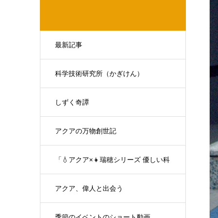
最新記事
科学技術研究所（かぎけん）
しずく奇譚
アクアの万物創世記
「💧アクア×👧瑞穂シリーズ 優しい科
学の対話」
アクア、偉人と出会う
季節のイベントのショート動画