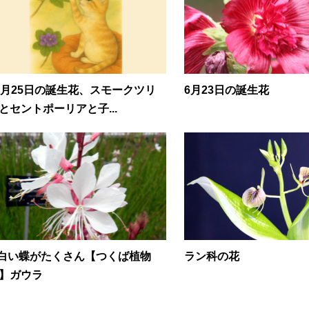
1月25日の誕生花、スモークツリ
6月23日の誕生花
とセントポーリアと子...
.白い蝶がたくさん【つくば植物
ラン科の花
】ガウラ