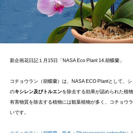
新企画花日記１月15日「NASA Eco Plant 14.胡蝶蘭」
コチョウラン（胡蝶蘭）は、NASA ECO Plantとし
の
キシレン及びトルエン
を除去する効果が認められた植
有害物質を除去する植物には観葉植物が多く、コチョウ
いです。