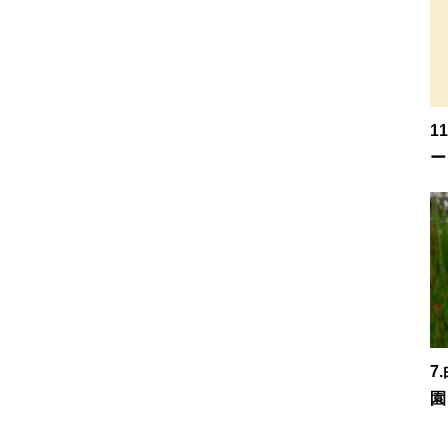
1
ー
7
園