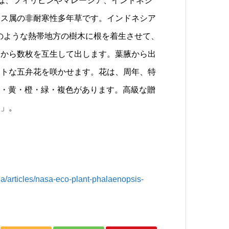
は、フィリピンやマレーシア、インドネシ
シス属の非耐寒性多年草です。インドネシア
アのような熱帯地方の樹木に根を着生させて、
元から数枚を互生して出します。葉腋から出
ントな五弁花を咲かせます。花は、周年、特
・白・黄・橙・緑・複色があります。高級な贈
る」。
rticles/nasa-eco-plant-phalaenopsis-