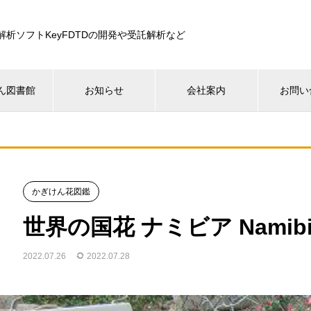
解析ソフトKeyFDTDの開発や受託解析など
ん図書館
お知らせ
会社案内
お問い
かぎけん花図鑑
世界の国花 ナミビア Namibi
2022.07.26
2022.07.28