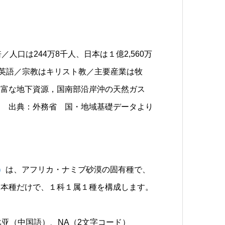
.2倍／人口は244万8千人、日本は１億2,560万
は英語／宗教はキリスト教／主要産業は牧
豊富な地下資源，国南部沿岸沖の天然ガス
／ 出典：外務省 国・地域基礎データより
 ）
は、アフリカ・ナミブ砂漠の固有種で、
。本種だけで、１科１属１種を構成します。
纳米比亚（中国語）、NA（2文字コード）