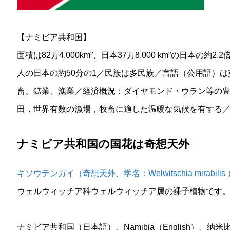
【ナミビア共和国】
面積は82万4,000km²、日本37万8,000 km²の日本の約2
人の日本の約50分の1／民族は多民族／言語（公用語）
畜、鉱業、漁業／経済概況：ダイヤモンド・ウラン等の
田，世界有数の漁場，牧畜に適した温暖な気候を有する
ナミビア共和国の国花は奇想天外
キソウテンガイ（奇想天外、学名：Welwitschia mirabilis
ウェルウィッチア科ウェルウィッチア属の裸子植物です
ナミビア共和国（日本語）、Namibia（English）、