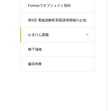
Fortranでオブジェクト指向
第5回 電磁波解析実践講座開催のお知
らせ（開催日：9月30日)
かぎけん図鑑
柳下瑞穂
藤田明希