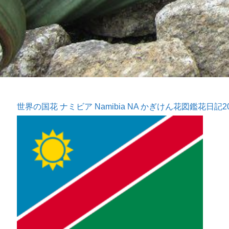
世界の国花 ナミビア Namibia NA かぎけん花図鑑花日記2