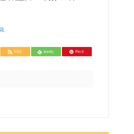
花
RSS
feedly
Pin it