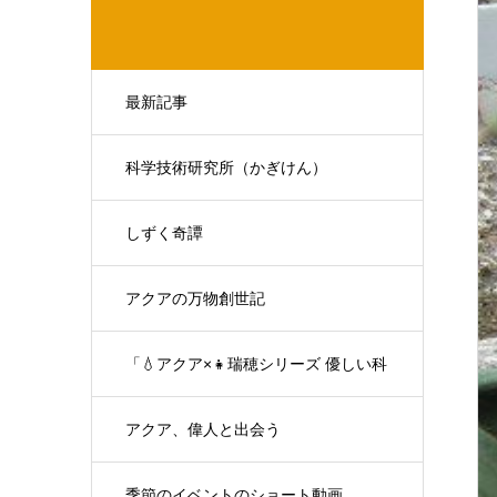
最新記事
科学技術研究所（かぎけん）
しずく奇譚
アクアの万物創世記
「💧アクア×👧瑞穂シリーズ 優しい科
学の対話」
アクア、偉人と出会う
季節のイベントのショート動画