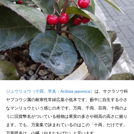
ジュウリョウ（十両、学名：Ardisia japonica）
は、サクラソウ科
ヤブコウジ属の耐寒性常緑広葉小低木です。藪中に自生する小さ
なマンリョウという感じの木です。万両、千両、百両、十両のよ
うに旧貨幣名がついている植物は果実の多さや樹高の高さに拠り
ます。でも、万葉集で詠まれているのはこの「十両」だけです。
万葉呼名は、山橘（やまたちばな）と言います。