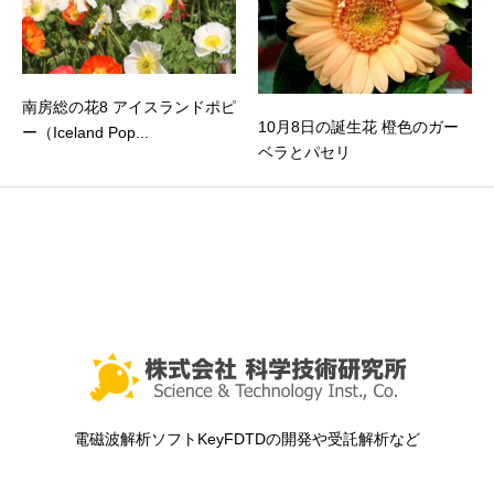
南房総の花8 アイスランドポピ
10月8日の誕生花 橙色のガー
ー（Iceland Pop...
ベラとパセリ
電磁波解析ソフトKeyFDTDの開発や受託解析など