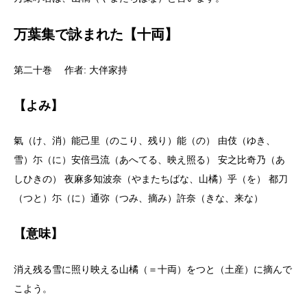
万葉集で詠まれた【十両】
第二十巻 作者: 大伴家持
【よみ】
氣（け、消）能己里（のこり、残り）能（の） 由伎（ゆき、
雪）尓（に）安倍弖流（あへてる、映え照る） 安之比奇乃（あ
しひきの） 夜麻多知波奈（やまたちばな、山橘）乎（を） 都刀
（つと）尓（に）通弥（つみ、摘み）許奈（きな、来な）
【意味】
消え残る雪に照り映える山橘（＝十両）をつと（土産）に摘んで
こよう。