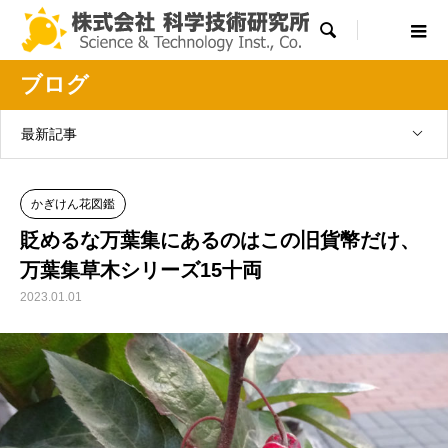

ブログ
最新記事
かぎけん花図鑑
貶めるな万葉集にあるのはこの旧貨幣だけ、
万葉集草木シリーズ15十両
2023.01.01