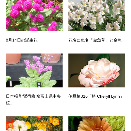
8月14日の誕生花
花名に魚名「金魚草」と金魚
日本桜草’鶯宿梅’🌼富山県中央
伊豆椿016「椿 Cheryll Lynn」
植...