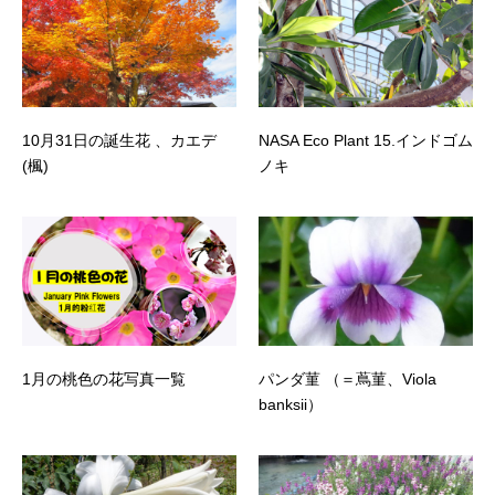
10月31日の誕生花 、カエデ
NASA Eco Plant 15.インドゴム
(楓)
ノキ
1月の桃色の花写真一覧
パンダ菫 （＝蔦菫、Viola
banksii）