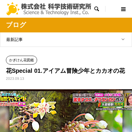

ブログ
最新記事
かぎけん花図鑑
花Special 01.アイアム冒険少年とカカオの花
2023.09.13