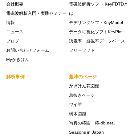
会社概要
電磁波解析ソフト KeyFDTDと
電磁波解析入門・実践セミナー
は
情報
モデリングソフトKeyModel
ニュース
データ可視化ソフトKeyPlot
ブログ
誘電率・透磁率データベース
お問い合わせフォーム
フリーソフト
Myかぎけん
解析事例
趣味のページ
かぎけん花図鑑
息抜きページ
ワイ誰
樹木図鑑
写真の椿園「椿-db.net」
Seasons in Japan