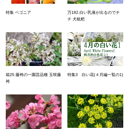
特集 ベゴニア
万182.白い乳液が出るのでチ
チ 犬枇杷
箱25 藤袴の一園芸品種 玉咲藤
特集3 白い花(４月編一覧の1)
袴