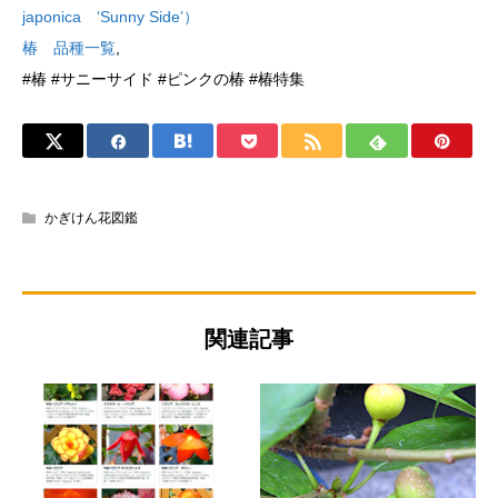
japonica ‘Sunny Side’）
椿 品種一覧
,
#椿 #サニーサイド #ピンクの椿 #椿特集
かぎけん花図鑑
関連記事