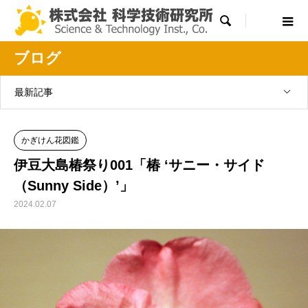

ブログ
最新記事
かぎけん花図鑑
伊豆大島椿祭り001「椿 ‘サニー・サイド
（Sunny Side）’」
2024.02.07