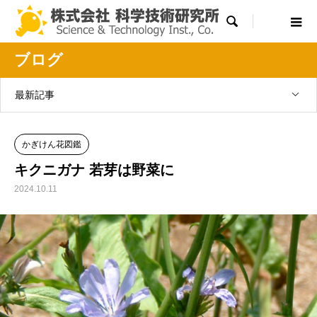

ブログ
最新記事
かぎけん花図鑑
キクニガナ 若芽は野菜に
2024.10.11