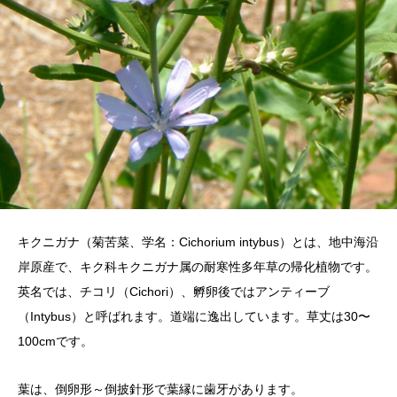
キクニガナ（菊苦菜、学名：Cichorium intybus）とは、地中海沿
岸原産で、キク科キクニガナ属の耐寒性多年草の帰化植物です。
英名では、チコリ（Cichori）、孵卵後ではアンティーブ
（Intybus）と呼ばれます。道端に逸出しています。草丈は30〜
100cmです。
葉は、倒卵形～倒披針形で葉縁に歯牙があります。