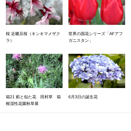
桜 近畿豆桜（キンキマメザク
世界の国花シリーズ「AFアフ
ラ）
ガニスタン」
箱21 薊と似た花 田村草 箱
6月3日の誕生花
根湿性花園秋草展