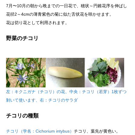
7月〜10月の朝から晩までの一日花で、穂状～円錐花序を伸ばし
花径2～4cmの薄青紫色の菊に似た舌状花を咲かせます。
花は切り花として利用されます。
野菜のチコリ
左：キクニガナ（チコリ）の花、中央：チコリ（若芽）1枚ずつ
剝いて使います、右：チコリのサラダ
チコリの種類
チコリ（学名：Cichorium intybus）
チコリ、葉先が黄色い。