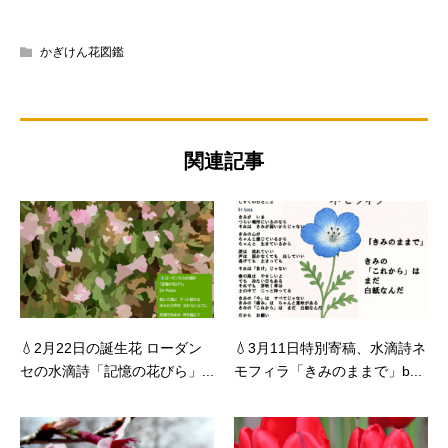
かぎけん花図鑑
関連記事
💧2月22日の誕生花 ローダン
💧3月11日特別寄稿、水滴詩ネ
セの水滴詩「記憶の花びら」...
モフィラ「きみのままで」b...